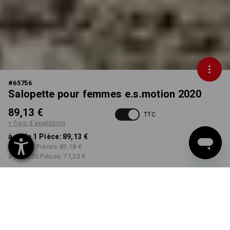
#
65756
Salopette pour femmes e.s.motion 2020
89,13 €
TTC
+ frais d'expédition
à p. de 1 Pièce:
89,13 €
à p. de 5 Pièces:
83,18 €
à p. de 20 Pièces:
77,23 €
Délai de livraison est d'env.
Disponibilité Workwearstore
2 à 4 jours ouvrables
COULEUR
TAILLE
34N
choisir
choisir