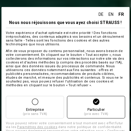
FR
DE
EN
Nous nous réjouissons que vous ayez choisi STRAUSS !
Votre expérience d'achat optimale est notre priorité ! Des fonctions
irréprochables, des contenus adaptés à vos besoins et un déroulement
sans faille - Telles sont les fonctions des cookies et des autres
technologies que nous utilisons.
Afin de vous proposer du contenu personnalisé, nous avons besoin de
votre consentement. En cliquant sur le bouton « Tout accepter », nous
collecterons des informations sur vos interactions sur notre site via des
cookies et d'autres méthodes (y compris des procédés basés sur l'IA),
ainsi que des données issues du processus de commande. Nous
utiliserons ces données notamment aux fins suivantes : offres et
publicités personnalisées, recommandations de produits ciblées,
études de marché, et mesure des publicités et contenus. Si vous ne le
souhaitez pas, vous pouvez refuser l'utilisation de ces cookies et
méthodes en cliquant sur le bouton « Tout refuser ».
Entreprise
Particulier
(prix sans TVA)
(prix avec TVA)
Vous pouvez retirer votre consentement à tout moment avec effet futur
via les
Paramètres des cookies
dans notre politique de confidentialité.
Vous pouvez également personnaliser votre sélection sous « Configurer