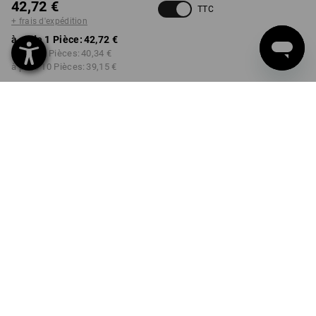
42,72 €
TTC
+ frais d'expédition
à p. de 1 Pièce:
42,72 €
à p. de 3 Pièces:
40,34 €
à p. de 10 Pièces:
39,15 €
Délai de livraison est d'env.
Disponibilité Workwearstore
2 à 4 jours ouvrables
COULEUR
TAILLE
32
choisir
choisir
noir
Remise sur quantité
à p. de 1 Pièce
à p. de 3 Pièces
à p. de 10 Pièces
Économies:
Économies:
Économies:
0
%/
Pièce
6
%/
Pièces
8
%/
Pièces