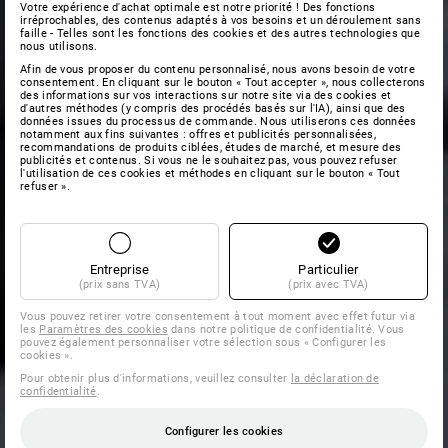
Votre expérience d'achat optimale est notre priorité ! Des fonctions
irréprochables, des contenus adaptés à vos besoins et un déroulement sans
faille - Telles sont les fonctions des cookies et des autres technologies que
nous utilisons.
Afin de vous proposer du contenu personnalisé, nous avons besoin de votre
consentement. En cliquant sur le bouton « Tout accepter », nous collecterons
des informations sur vos interactions sur notre site via des cookies et
d'autres méthodes (y compris des procédés basés sur l'IA), ainsi que des
données issues du processus de commande. Nous utiliserons ces données
notamment aux fins suivantes : offres et publicités personnalisées,
recommandations de produits ciblées, études de marché, et mesure des
publicités et contenus. Si vous ne le souhaitez pas, vous pouvez refuser
l'utilisation de ces cookies et méthodes en cliquant sur le bouton « Tout
refuser ».
Entreprise
Particulier
(prix sans TVA)
(prix avec TVA)
Vous pouvez retirer votre consentement à tout moment avec effet futur via
les
Paramètres des cookies
dans notre politique de confidentialité. Vous
pouvez également personnaliser votre sélection sous « Configurer les
cookies ».
Pour obtenir plus d'informations, veuillez consulter
la déclaration de
confidentialité
.
Configurer les cookies