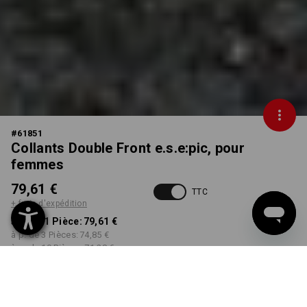
#
61851
Collants Double Front e.s.e:pic, pour
femmes
79,61 €
TTC
+ frais d'expédition
à p. de 1 Pièce:
79,61 €
à p. de 3 Pièces:
74,85 €
à p. de 10 Pièces:
71,28 €
Délai de livraison est d'env.
Disponibilité Workwearstore
34 à 35 semaines