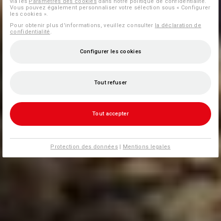
via les
Paramètres des cookies
dans notre politique de confidentialité.
Vous pouvez également personnaliser votre sélection sous « Configurer
les cookies ».
Pour obtenir plus d'informations, veuillez consulter
la déclaration de
confidentialité
.
Configurer les cookies
Tout refuser
Tout accepter
Protection des données
|
Mentions legales