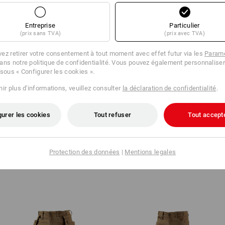
Lavage en machine à 40 °C
Séchage en machine - cycle do
Entreprise
Particulier
plus
Nettoyage à sec au
(prix sans TVA)
(prix avec TVA)
perchlorétylène possible
ez retirer votre consentement à tout moment avec effet futur via les
Paramè
 D'ACHAT
ans notre politique de confidentialité. Vous pouvez également personnaliser
 sous « Configurer les cookies ».
ir plus d'informations, veuillez consulter
la déclaration de confidentialité
.
gurer les cookies
Tout refuser
Tout accept
ES ALTERNATIVES
RECHE
cle actuel avec les meilleures
Le panta
Protection des données
|
Mentions legales