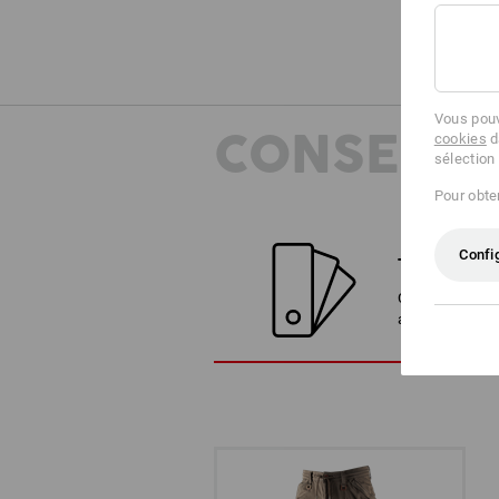
Vous pouv
CONSEILS
cookies
d
sélection
Pour obten
Confi
TROUVER D
Comparez l'arti
alternatives