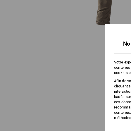
No
Votre expé
contenus 
cookies e
Afin de v
cliquant 
interacti
basés sur
ces donné
recommand
contenus.
méthodes 