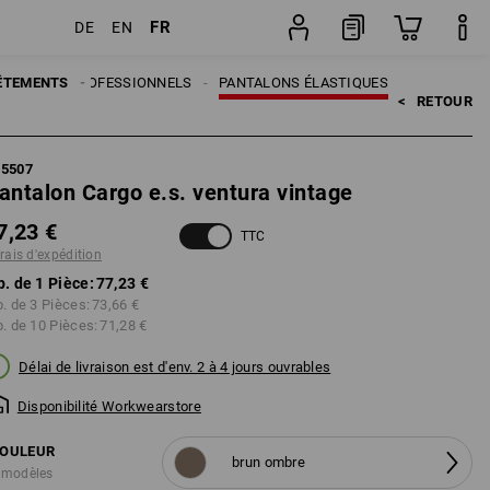
FR
DE
EN
n
Pièce
ANTALONS PROFESSIONNELS
ÊTEMENTS
PANTALONS ÉLASTIQUES
<   
RETOUR
95507
antalon Cargo e.s. ventura vintage
7,23 €
TTC
frais d'expédition
p. de 1 Pièce:
77,23 €
p. de 3 Pièces:
73,66 €
p. de 10 Pièces:
71,28 €
Délai de livraison est d'env. 2 à 4 jours ouvrables
Disponibilité Workwearstore
OULEUR
brun ombre
 modèles