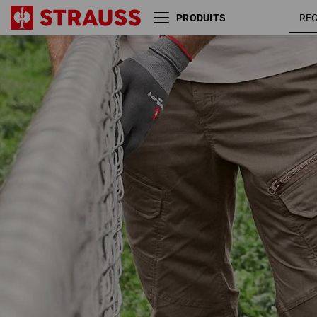
PRODUITS
Pantalon Cargo e.s. ventura
brun
vintage
ombre