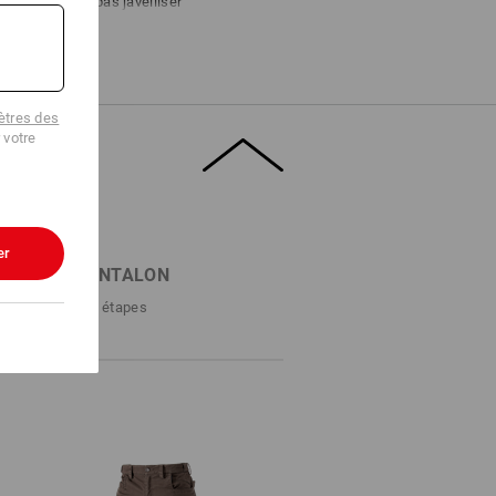
Ne pas javelliser
ux
Repasser à froid
tres des
 votre
er
RCHE DE PANTALON
lon parfait en 3 étapes