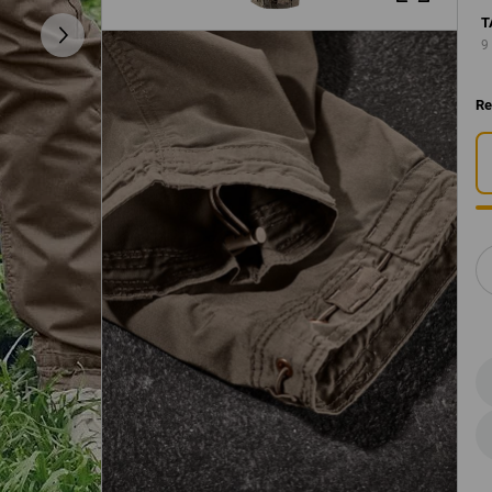
T
9
Re