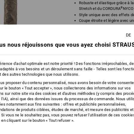
Robuste et élastique grâce à l
®
Stretch et du CORDURA
NYCO
Style unique avec des effets d
Coupe étroite et légère avec un
Coutures en diagonales façonn
Avec fermeture-éclair et cordon
DE
2 poches fendues, une avec u
poche à fermeture-éclair cach
us nous réjouissons que vous ayez choisi STRAUS
2 poches revolver, dont une av
Jambe gauche : compartiment p
poche pour téléphone portable 
rience d'achat optimale est notre priorité ! Des fonctions irréprochables, d
poches séparées
adaptés à vos besoins et un déroulement sans faille - Telles sont les fonct
Jambe droite : poche de cuiss
t des autres technologies que nous utilisons.
pour mètre pliant, poche pour 
ous proposer du contenu personnalisé, nous avons besoin de votre consent
couteau et compartiment pour 
sur le bouton « Tout accepter », nous collecterons des informations sur vos
Ourlet froncé avec cordon élast
ons sur notre site via des cookies et d'autres méthodes (y compris des proc
Oeillet pratique pour attacher
 l'IA), ainsi que des données issues du processus de commande. Nous util
es notamment aux fins suivantes : offres et publicités personnalisées,
Matière :
ations de produits ciblées, études de marché, et mesure des publicités et
Tissu extérieur
48
%
Coton
/
36
%
Él
 Si vous ne le souhaitez pas, vous pouvez refuser l'utilisation de ces cookie
(ca. 170 g/m²)
en cliquant sur le bouton « Tout refuser ».
Conseils d'entretien :