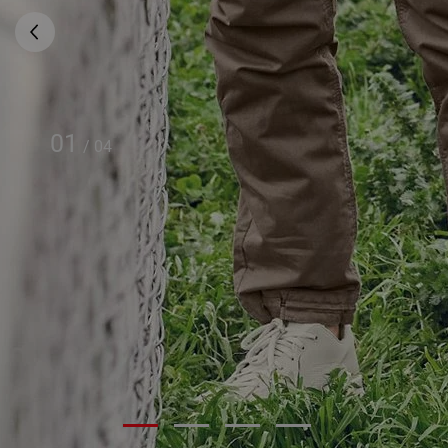
01
/
04