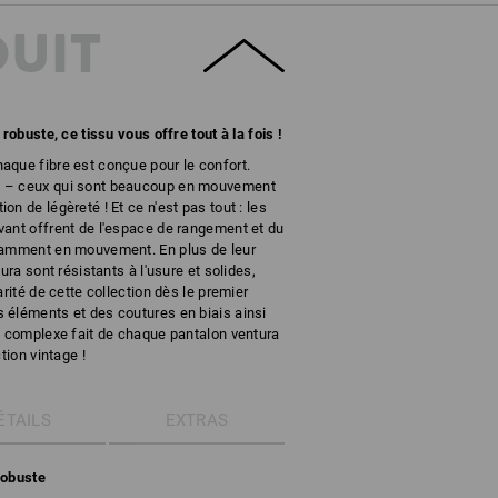
DUIT
robuste, ce tissu vous offre tout à la fois !
aque fibre est conçue pour le confort.
² – ceux qui sont beaucoup en mouvement
n de légèreté ! Et ce n'est pas tout : les
vant offrent de l'espace de rangement et du
tamment en mouvement. En plus de leur
ura sont résistants à l'usure et solides,
rité de cette collection dès le premier
 éléments et des coutures en biais ainsi
e complexe fait de chaque pantalon ventura
tion vintage !
ÉTAILS
EXTRAS
 robuste