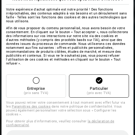
Votre expérience d'achat optimale est notre priorité ! Des fonctions
irréprochables, des contenus adaptés à vos besoins et un déroulement sans
faille - Telles sont les fonctions des cookies et des autres technologies que
nous utilisons.
Afin de vous proposer du contenu personnalisé, nous avons besoin de votre
consentement. En cliquant sur le bouton « Tout accepter », nous collecterons
des informations sur vos interactions sur notre site via des cookies et
d'autres méthodes (y compris des procédés basés sur l'IA), ainsi que des
données issues du processus de commande. Nous utiliserons ces données
notamment aux fins suivantes : offres et publicités personnalisées,
recommandations de produits ciblées, études de marché, et mesure des
publicités et contenus. Si vous ne le souhaitez pas, vous pouvez refuser
l'utilisation de ces cookies et méthodes en cliquant sur le bouton « Tout
refuser ».
Entreprise
Particulier
(prix sans TVA)
(prix avec TVA)
Vous pouvez retirer votre consentement à tout moment avec effet futur via
les
Paramètres des cookies
dans notre politique de confidentialité. Vous
pouvez également personnaliser votre sélection sous « Configurer les
cookies ».
Pour obtenir plus d'informations, veuillez consulter
la déclaration de
confidentialité
.