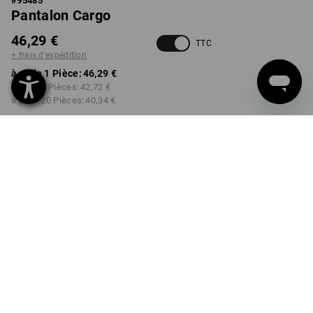
#
95485
Pantalon Cargo
46,29 €
TTC
+ frais d'expédition
à p. de 1 Pièce:
46,29 €
à p. de 5 Pièces:
42,72 €
à p. de 20 Pièces:
40,34 €
Délai de livraison est d'env.
non disponible dans
2 à 4 jours ouvrables
Workwearstore
COULEUR
TAILLE
42
choisir
choisir
noir
Remise sur quantité
à p. de 1 Pièce
à p. de 5 Pièces
à p. de 20 Pièces
Économies:
Économies:
Économies:
0
%/
Pièce
8
%/
Pièces
13
%/
Pièces