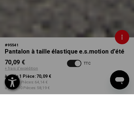
#
95541
Pantalon à taille élastique e.s.motion d’été
70,09 €
TTC
+ frais d'expédition
à p. de 1 Pièce:
70,09 €
à p. de 3 Pièces:
64,14 €
à p. de 10 Pièces:
58,19 €
Délai de livraison est d'env.
Disponibilité Workwearstore
2 à 4 jours ouvrables
COULEUR
TAILLE
42
choisir
choisir