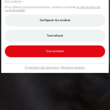
les cookies ».
Pour obtenir plus d'informations, veuillez consulter
la déclaration de
confidentialité
.
Configurer les cookies
Tout refuser
Tout accepter
Protection des données
|
Mentions legales