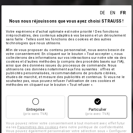
FR
DE
EN
Nous nous réjouissons que vous ayez choisi STRAUSS !
Votre expérience d'achat optimale est notre priorité ! Des fonctions
irréprochables, des contenus adaptés à vos besoins et un déroulement
sans faille - Telles sont les fonctions des cookies et des autres
technologies que nous utilisons.
Afin de vous proposer du contenu personnalisé, nous avons besoin de
votre consentement. En cliquant sur le bouton « Tout accepter », nous
collecterons des informations sur vos interactions sur notre site via des
cookies et d'autres méthodes (y compris des procédés basés sur l'IA),
ainsi que des données issues du processus de commande. Nous
utiliserons ces données notamment aux fins suivantes : offres et
publicités personnalisées, recommandations de produits ciblées,
études de marché, et mesure des publicités et contenus. Si vous ne le
souhaitez pas, vous pouvez refuser l'utilisation de ces cookies et
méthodes en cliquant sur le bouton « Tout refuser ».
Entreprise
Particulier
(prix sans TVA)
(prix avec TVA)
Vous pouvez retirer votre consentement à tout moment avec effet futur
via les
Paramètres des cookies
dans notre politique de confidentialité.
Vous pouvez également personnaliser votre sélection sous « Configurer