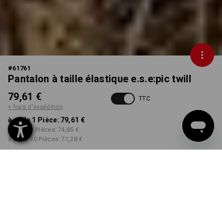
#
61761
Pantalon à taille élastique e.s.e:pic twill
79,61 €
TTC
+ frais d'expédition
à p. de 1 Pièce:
79,61 €
à p. de 3 Pièces:
74,85 €
à p. de 10 Pièces:
71,28 €
Délai de livraison est d'env.
Disponibilité Workwearstore
2 à 4 jours ouvrables
COULEUR
TAILLE
44
choisir
choisir