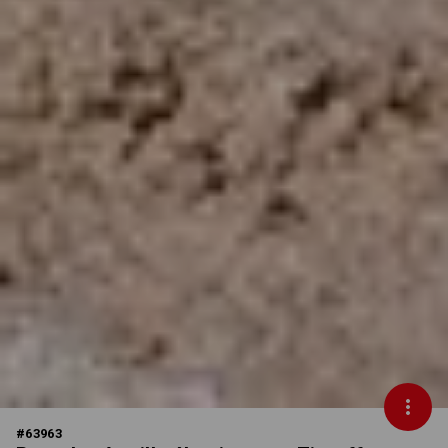
#
63963