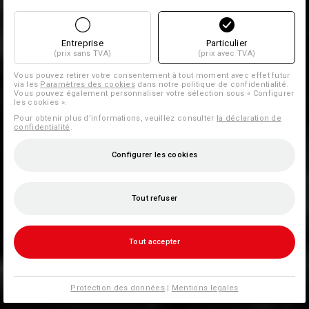
Entreprise
Particulier
(prix sans TVA)
(prix avec TVA)
Vous pouvez retirer votre consentement à tout moment avec effet futur
via les
Paramètres des cookies
dans notre politique de confidentialité.
Vous pouvez également personnaliser votre sélection sous « Configurer
les cookies ».
Pour obtenir plus d'informations, veuillez consulter
la déclaration de
confidentialité
.
Configurer les cookies
Tout refuser
Tout accepter
Protection des données
|
Mentions legales