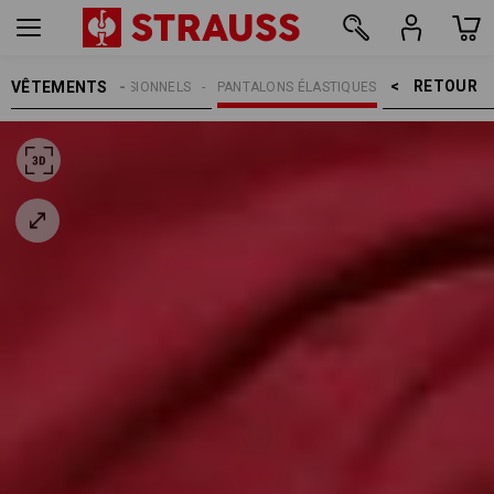
RETOUR    >
VÊTEMENTS
PANTALONS PROFESSIONNELS
PANTALONS ÉLASTIQUES