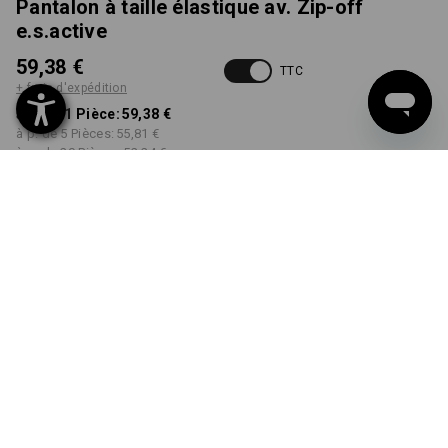
Pantalon à taille élastique av. Zip-off
e.s.active
59,38 €
TTC
+ frais d'expédition
à p. de 1 Pièce:
59,38 €
à p. de 5 Pièces:
55,81 €
à p. de 20 Pièces:
52,24 €
Délai de livraison est d'env.
Disponibilité Workwearstore
2 à 4 jours ouvrables
COULEUR
TAILLE
42
choisir
choisir
noir / anthracite
Remise sur quantité
à p. de 1 Pièce
à p. de 5 Pièces
à p. de 20 Pièces
Économies:
Économies:
Économies: