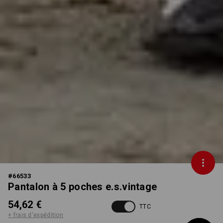
#
66533
Pantalon à 5 poches e.s.vintage
54,62 €
TTC
+ frais d'expédition