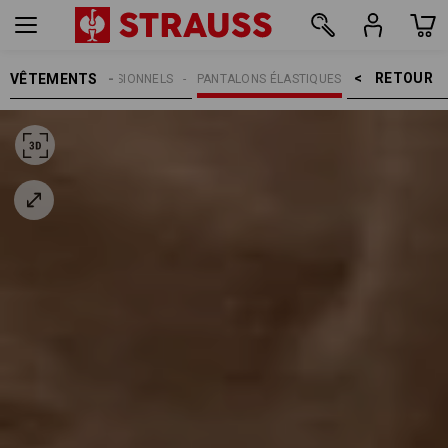
RETOUR    >
VÊTEMENTS
PANTALONS PROFESSIONNELS
PANTALONS ÉLASTIQUES