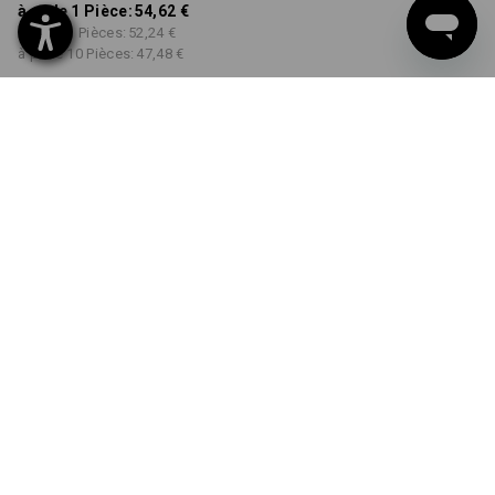
à p. de 1 Pièce:
54,62 €
à p. de 3 Pièces:
52,24 €
à p. de 10 Pièces:
47,48 €
Délai de livraison est d'env.
Disponibilité Workwearstore
2 à 4 jours ouvrables
COULEUR
TAILLE
44
choisir
choisir
étain
Remise sur quantité
à p. de 1 Pièce
à p. de 3 Pièces
à p. de 10 Pièces
Économies:
Économies:
Économies:
0
%/
Pièce
4
%/
Pièces
13
%/
Pièces
Pièce