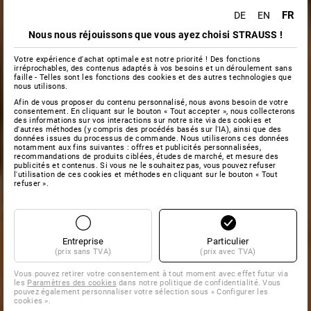
FR
DE
EN
Nous nous réjouissons que vous ayez choisi STRAUSS !
Votre expérience d'achat optimale est notre priorité ! Des fonctions
irréprochables, des contenus adaptés à vos besoins et un déroulement sans
faille - Telles sont les fonctions des cookies et des autres technologies que
nous utilisons.
Afin de vous proposer du contenu personnalisé, nous avons besoin de votre
consentement. En cliquant sur le bouton « Tout accepter », nous collecterons
des informations sur vos interactions sur notre site via des cookies et
d'autres méthodes (y compris des procédés basés sur l'IA), ainsi que des
données issues du processus de commande. Nous utiliserons ces données
notamment aux fins suivantes : offres et publicités personnalisées,
recommandations de produits ciblées, études de marché, et mesure des
publicités et contenus. Si vous ne le souhaitez pas, vous pouvez refuser
l'utilisation de ces cookies et méthodes en cliquant sur le bouton « Tout
refuser ».
Entreprise
Particulier
(prix sans TVA)
(prix avec TVA)
Vous pouvez retirer votre consentement à tout moment avec effet futur via
les
Paramètres des cookies
dans notre politique de confidentialité. Vous
pouvez également personnaliser votre sélection sous « Configurer les
cookies ».