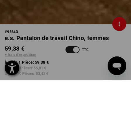
#
95643
e.s. Pantalon de travail Chino, femmes
59,38 €
TTC
+ frais d'expédition
à p. de 1 Pièce:
59,38 €
à p. de 3 Pièces:
55,81 €
à p. de 10 Pièces:
53,43 €
Délai de livraison est d'env.
Disponibilité Workwearstore
2 à 4 jours ouvrables
COULEUR
TAILLE
34
choisir
choisir
marron