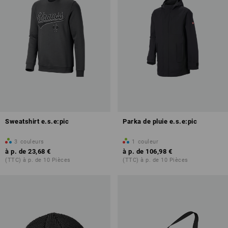
Sweatshirt e.s.e:pic
Parka de pluie e.s.e:pic
3
couleurs
1
couleur
à p. de
23,68 €
à p. de
106,98 €
(TTC) à p. de 10 Pièces
(TTC) à p. de 10 Pièces