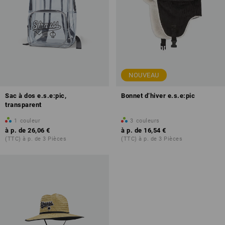
NOUVEAU
Sac à dos e.s.e:pic,
Bonnet d‘hiver e.s.e:pic
transparent
1
couleur
3
couleurs
à p. de
26,06 €
à p. de
16,54 €
(TTC) à p. de 3 Pièces
(TTC) à p. de 3 Pièces