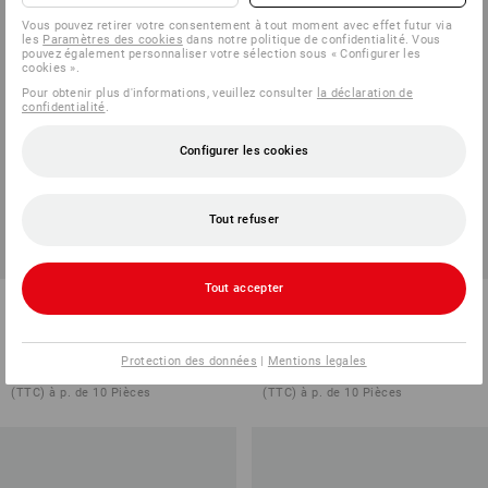
Vous pouvez retirer votre consentement à tout moment avec effet futur via
les
Paramètres des cookies
dans notre politique de confidentialité. Vous
pouvez également personnaliser votre sélection sous « Configurer les
cookies ».
Pour obtenir plus d'informations, veuillez consulter
la déclaration de
confidentialité
.
Configurer les cookies
Tout refuser
Tout accepter
Pantalon à taille élastique
Veste à capuche fibre polaire
e.s.e:pic twill
e.s.e:pic
3
couleurs
3
couleurs
Protection des données
|
Mentions legales
à p. de
71,28 €
à p. de
59,38 €
(TTC) à p. de 10 Pièces
(TTC) à p. de 10 Pièces