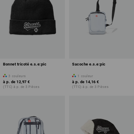
Bonnet tricoté e.s.e:pic
Sacoche e.s.e:pic
3
couleurs
1
couleur
à p. de
12,97 €
à p. de
14,16 €
(TTC) à p. de 3 Pièces
(TTC) à p. de 3 Pièces