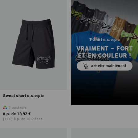
T-Shirt e.s.e:pic
VRAIMENT – FORT
ET EN COULEUR !
acheter maintenant
Sweat short e.s.e:pic
7
couleurs
à p. de
18,92 €
(TTC) à p. de 10 Pièces