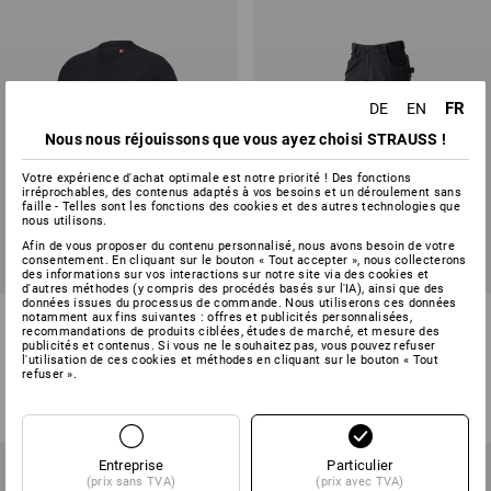
FR
DE
EN
Nous nous réjouissons que vous ayez choisi STRAUSS !
Votre expérience d'achat optimale est notre priorité ! Des fonctions
irréprochables, des contenus adaptés à vos besoins et un déroulement sans
faille - Telles sont les fonctions des cookies et des autres technologies que
nous utilisons.
Afin de vous proposer du contenu personnalisé, nous avons besoin de votre
consentement. En cliquant sur le bouton « Tout accepter », nous collecterons
des informations sur vos interactions sur notre site via des cookies et
d'autres méthodes (y compris des procédés basés sur l'IA), ainsi que des
données issues du processus de commande. Nous utiliserons ces données
T-Shirt e.s.e:pic
Pantalon à taille élastique
notamment aux fins suivantes : offres et publicités personnalisées,
recommandations de produits ciblées, études de marché, et mesure des
e.s.e:pic ripstop
publicités et contenus. Si vous ne le souhaitez pas, vous pouvez refuser
l'utilisation de ces cookies et méthodes en cliquant sur le bouton « Tout
8
couleurs
3
couleurs
refuser ».
à p. de
16,54 €
à p. de
77,23 €
(TTC) à p. de 10 Pièces
(TTC) à p. de 10 Pièces
Entreprise
Particulier
(prix sans TVA)
(prix avec TVA)