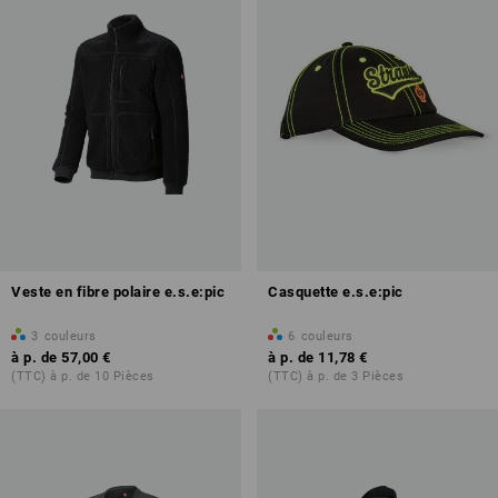
Veste en fibre polaire e.s.e:pic
Casquette e.s.e:pic
3
couleurs
6
couleurs
à p. de
57,00 €
à p. de
11,78 €
(TTC) à p. de 10 Pièces
(TTC) à p. de 3 Pièces