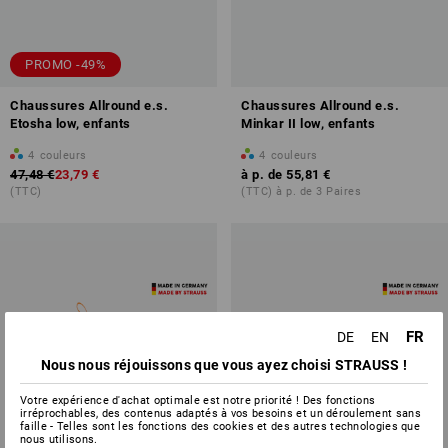
PROMO -49%
Chaussures Allround e.s.
Chaussures Allround e.s.
Etosha low, enfants
Minkar II low, enfants
4
couleurs
4
couleurs
47,48 €
23,79 €
à p. de
55,81 €
(TTC)
(TTC) à p. de 3 Paires
FR
DE
EN
Nous nous réjouissons que vous ayez choisi STRAUSS !
Votre expérience d'achat optimale est notre priorité ! Des fonctions
irréprochables, des contenus adaptés à vos besoins et un déroulement sans
faille - Telles sont les fonctions des cookies et des autres technologies que
nous utilisons.