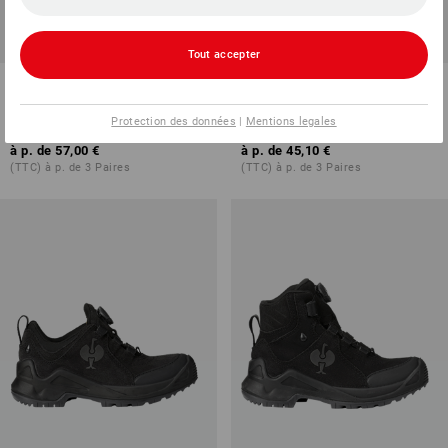
Tout accepter
Chaussures Allround e.s.
Chaussures Allround e.s. Porto
Corvids II low, enfants
low, enfants
Protection des données
|
Mentions legales
4
couleurs
6
couleurs
à p. de
57,00 €
à p. de
45,10 €
(TTC) à p. de 3 Paires
(TTC) à p. de 3 Paires