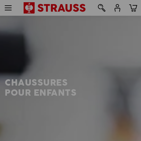
12
CHAUSSURES
POUR ENFANTS