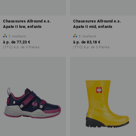
Chaussures Allround e.s.
Chaussures Allround e.s.
Apate II low, enfants
Apate II mid, enfants
3
couleurs
3
couleurs
à p. de
77,23 €
à p. de
83,18 €
(TTC) à p. de 3 Paires
(TTC) à p. de 3 Paires