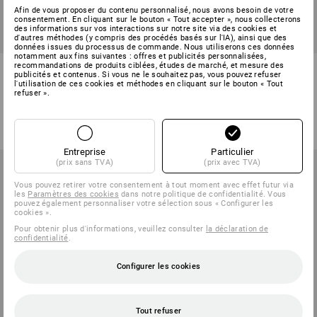
Afin de vous proposer du contenu personnalisé, nous avons besoin de votre
consentement. En cliquant sur le bouton « Tout accepter », nous collecterons
des informations sur vos interactions sur notre site via des cookies et
PROMO -47%
PROMO -49%
d'autres méthodes (y compris des procédés basés sur l'IA), ainsi que des
données issues du processus de commande. Nous utiliserons ces données
notamment aux fins suivantes : offres et publicités personnalisées,
Chaussures Allround e.s.
Chaussures Allround e.s.
recommandations de produits ciblées, études de marché, et mesure des
publicités et contenus. Si vous ne le souhaitez pas, vous pouvez refuser
Shreveport low, enfants
Toowoomba low, enfants
l'utilisation de ces cookies et méthodes en cliquant sur le bouton « Tout
refuser ».
3
couleurs
2
couleurs
45,10 €
23,79 €
59,38 €
29,74 €
(TTC)
(TTC)
Entreprise
Particulier
(prix sans TVA)
(prix avec TVA)
Vous pouvez retirer votre consentement à tout moment avec effet futur via
les
Paramètres des cookies
dans notre politique de confidentialité. Vous
pouvez également personnaliser votre sélection sous « Configurer les
cookies ».
Pour obtenir plus d'informations, veuillez consulter
la déclaration de
confidentialité
.
Configurer les cookies
Tout refuser