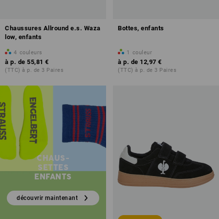
Chaussures Allround e.s. Waza
Bottes, enfants
low, enfants
4
couleurs
1
couleur
à p. de
55,81 €
à p. de
12,97 €
(TTC) à p. de 3 Paires
(TTC) à p. de 3 Paires
CHAUS-
SETTES
ENFANTS
découvrir maintenant