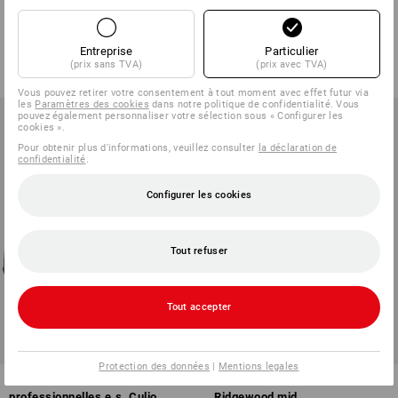
Brixen mid
Brixen low
4
couleurs
4
couleurs
Entreprise
Particulier
à p. de
110,55 €
à p. de
98,65 €
(prix sans TVA)
(prix avec TVA)
(TTC) à p. de 10 Paires
(TTC) à p. de 10 Paires
Vous pouvez retirer votre consentement à tout moment avec effet futur via
les
Paramètres des cookies
dans notre politique de confidentialité. Vous
pouvez également personnaliser votre sélection sous « Configurer les
cookies ».
Pour obtenir plus d'informations, veuillez consulter
la déclaration de
confidentialité
.
Configurer les cookies
Tout refuser
Tout accepter
Protection des données
|
Mentions legales
O6 Chaussures
O6 Chaussures de travail e.s.
professionnelles e.s. Culio
Ridgewood mid