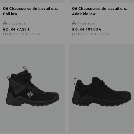
O6 Chaussures de travail e.s.
O6 Chaussures de travail e.s.
Poli low
Adelaide low
5
couleurs
4
couleurs
à p. de
77,23 €
à p. de
101,03 €
(TTC) à p. de 10 Paires
(TTC) à p. de 10 Paires