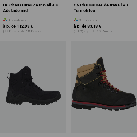
O6 Chaussures de travail e.s.
O6 Chaussures de travail e.s.
Adelaide mid
Termoli low
4
couleurs
3
couleurs
à p. de
112,93 €
à p. de
83,18 €
(TTC) à p. de 10 Paires
(TTC) à p. de 10 Paires