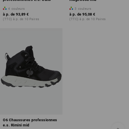
4
couleurs
3
couleurs
à p. de
93,89 €
à p. de
95,08 €
(TTC) à p. de 10 Paires
(TTC) à p. de 10 Paires
O6 Chaussures professionnes
e.s. Rimini mid