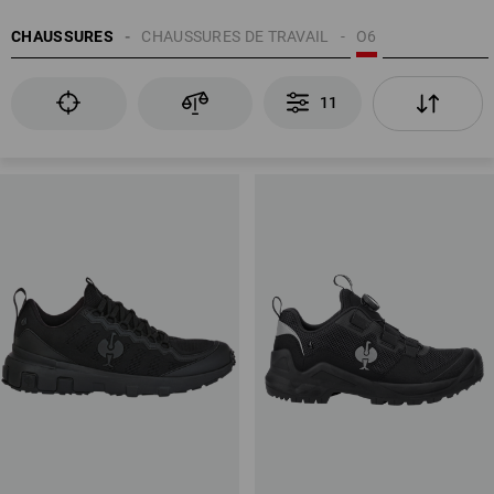
CHAUSSURES
CHAUSSURES DE TRAVAIL
O6
EN ISO 20347
11
Zone du talon fermée
Capacité d’absorption de l’énergie dans la zone du talon (E)
Également possible : résistance aux carburants de la semelle (FO)
Protection antidérapante
Propriétés antistatiques (A)
Étanchéité de l’ensemble de la chaussure (WR)
Aperçu des classes de protection