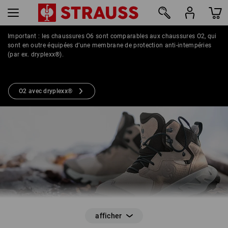
Important : les chaussures O6 sont comparables aux chaussures O2, qui
sont en outre équipées d’une membrane de protection anti-intempéries
11
(par ex. dryplexx®).
CHAUSSURES DE TRAVAIL O6
O2 avec dryplexx®
Étanchéité certifiée