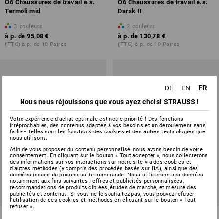
O6 Chaussures de travail e.s.
O6 Chaussures de travail e.s.
Termoli mid
Darak II
3
couleurs
2
couleurs
à p. de
95,08 €
à p. de
130,78 €
(TTC) à p. de 10 Paires
(TTC) à p. de 10 Paires
FR
DE
EN
Nous nous réjouissons que vous ayez choisi STRAUSS !
Votre expérience d'achat optimale est notre priorité ! Des fonctions
irréprochables, des contenus adaptés à vos besoins et un déroulement sans
faille - Telles sont les fonctions des cookies et des autres technologies que
nous utilisons.
Afin de vous proposer du contenu personnalisé, nous avons besoin de votre
consentement. En cliquant sur le bouton « Tout accepter », nous collecterons
des informations sur vos interactions sur notre site via des cookies et
d'autres méthodes (y compris des procédés basés sur l'IA), ainsi que des
données issues du processus de commande. Nous utiliserons ces données
notamment aux fins suivantes : offres et publicités personnalisées,
recommandations de produits ciblées, études de marché, et mesure des
publicités et contenus. Si vous ne le souhaitez pas, vous pouvez refuser
l'utilisation de ces cookies et méthodes en cliquant sur le bouton « Tout
refuser ».
O6 Chaussures de travail e.s.
O6 Chaussures de travail e.s.