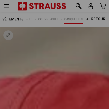
RETOUR    >
VÊTEMENTS
MMES
ACCESSOIRES
COUVRE-CHEF
CASQUETTES