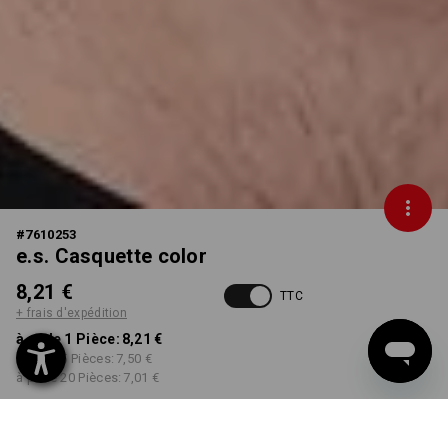
#
7610253
e.s. Casquette color
8,21 €
TTC
+ frais d'expédition
à p. de 1 Pièce:
8,21 €
à p. de 5 Pièces:
7,50 €
à p. de 20 Pièces:
7,01 €
Délai de livraison est d'env.
Disponibilité Workwearstore
2 à 4 jours ouvrables