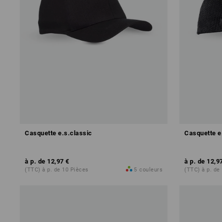
Casquette e.s.classic
Casquette e
à p. de
12,97 €
à p. de
12,9
(TTC) à p. de 10 Pièces
5
couleurs
(TTC) à p. de