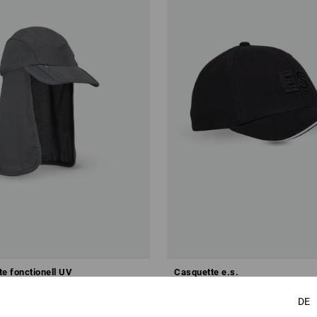
te fonctionell UV
Casquette e.s.
DE
7 €
à p. de
13,69 €