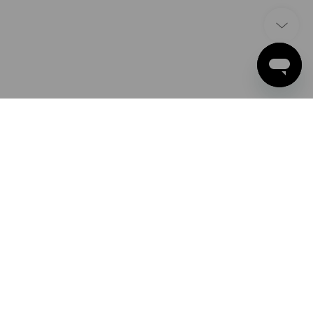
ÉTHODES DE PAIEMENT
ple Pay
oogle Pay
ayPal
Strauss Deutschland
rte de crédit
GmbH & Co. KG
Frankfurter Straße 98-108
élèvement bancaire
63599 Biebergemünd
iement anticipé