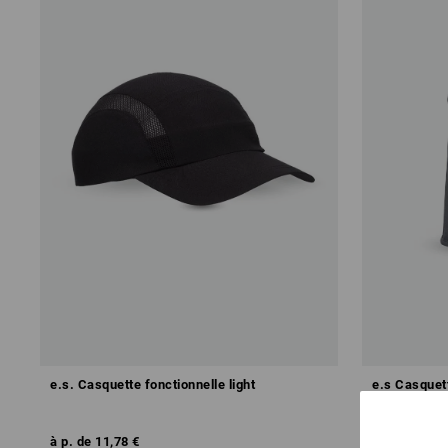
e.s. Casquette fonctionnelle light
e.s Casquet
à p. de
11,78 €
à p. de
12,9