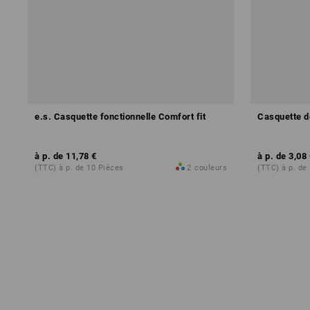
e.s. Casquette fonctionnelle Comfort fit
Casquette d
à p. de
11,78 €
à p. de
3,08 
(TTC) à p. de 10 Pièces
2
couleurs
(TTC) à p. de