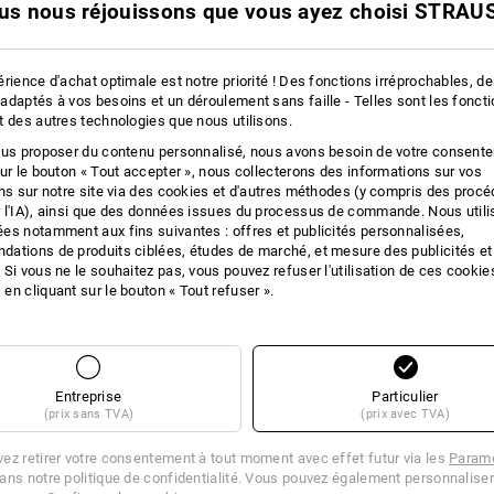
us nous réjouissons que vous ayez choisi STRAUS
 10 Pièces
2
couleurs
(TTC) à p. de 10 Pièces
rience d'achat optimale est notre priorité ! Des fonctions irréprochables, d
adaptés à vos besoins et un déroulement sans faille - Telles sont les fonct
t des autres technologies que nous utilisons.
ous proposer du contenu personnalisé, nous avons besoin de votre consent
sur le bouton « Tout accepter », nous collecterons des informations sur vos
ons sur notre site via des cookies et d'autres méthodes (y compris des proc
 l'IA), ainsi que des données issues du processus de commande. Nous util
es notamment aux fins suivantes : offres et publicités personnalisées,
ations de produits ciblées, études de marché, et mesure des publicités et
 Si vous ne le souhaitez pas, vous pouvez refuser l'utilisation de ces cookie
en cliquant sur le bouton « Tout refuser ».
Entreprise
Particulier
(prix sans TVA)
(prix avec TVA)
ez retirer votre consentement à tout moment avec effet futur via les
Paramè
ans notre politique de confidentialité. Vous pouvez également personnaliser