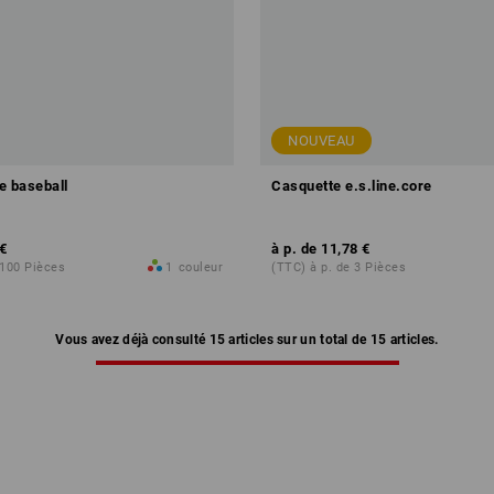
NOUVEAU
e baseball
Casquette e.s.line.core
€
à p. de
11,78 €
 100 Pièces
1
couleur
(TTC) à p. de 3 Pièces
Vous avez déjà consulté 15 articles sur un total de 15 articles.