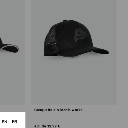
Casquette e.s.iconic works
FR
EN
à p. de
12,97 €