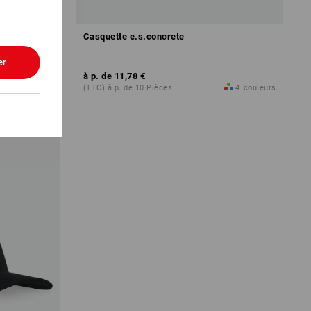
Casquette e.s.concrete
er
à p. de
11,78 €
6
couleurs
(TTC) à p. de 10 Pièces
4
couleurs