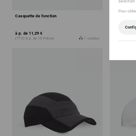
sélection
Pour obten
Casquette de fonction
Casquette e
Confi
à p. de
11,29 €
à p. de
11,3
(TTC) à p. de 10 Pièces
1
couleur
(TTC) à p. de