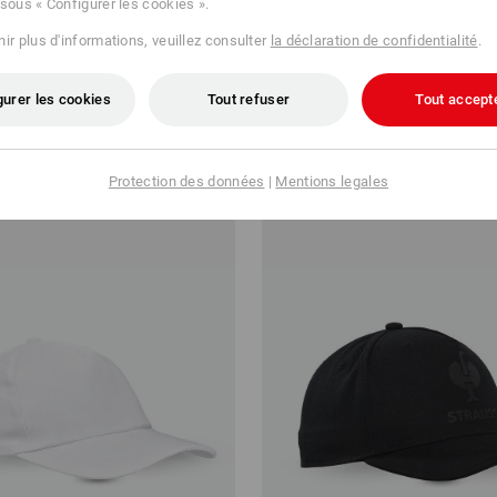
 sous « Configurer les cookies ».
ir plus d'informations, veuillez consulter
la déclaration de confidentialité
.
.s.motion 2020
Casquette e.s.e:pic
gurer les cookies
Tout refuser
Tout accept
1 €
à p. de
11,78 €
 10 Pièces
10
couleurs
(TTC) à p. de 3 Pièces
Protection des données
|
Mentions legales