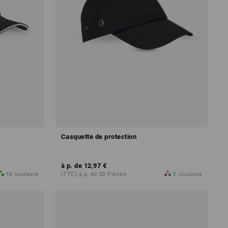
Casquette de protection
à p. de
12,97 €
14
couleurs
(TTC) à p. de 20 Pièces
3
couleurs