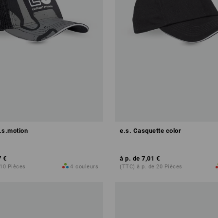
.s.motion
e.s. Casquette color
7 €
à p. de
7,01 €
 10 Pièces
4
couleurs
(TTC) à p. de 20 Pièces