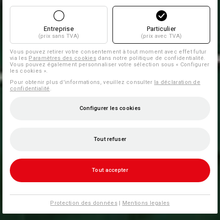
Entreprise
Particulier
(prix sans TVA)
(prix avec TVA)
Vous pouvez retirer votre consentement à tout moment avec effet futur
via les
Paramètres des cookies
dans notre politique de confidentialité.
Vous pouvez également personnaliser votre sélection sous « Configurer
les cookies ».
Pour obtenir plus d'informations, veuillez consulter
la déclaration de
confidentialité
.
Configurer les cookies
Tout refuser
Tout accepter
Protection des données
|
Mentions legales