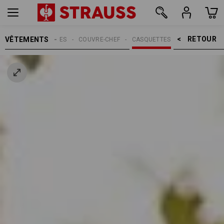
RETOUR    >
VÊTEMENTS
MMES
ACCESSOIRES
COUVRE-CHEF
CASQUETTES