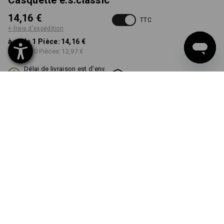
Casquette e.s.classic
14,16 €
TTC
+ frais d'expédition
à p. de 1 Pièce:
14,16 €
à p. de 10 Pièces:
12,97 €
Délai de livraison est d'env.
Disponibilité Workwearstore
2 à 4 jours ouvrables
COULEUR
TAILLE
S/M
choisir
choisir
vert
Remise sur quantité
à p. de 1 Pièce
à p. de 10 Pièces
Économies:
Économies:
0
%/
Pièce
8
%/
Pièces