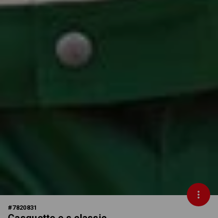
#
7820831