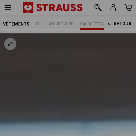
RETOUR    >
VÊTEMENTS
MMES
ACCESSOIRES
COUVRE-CHEF
CASQUETTES