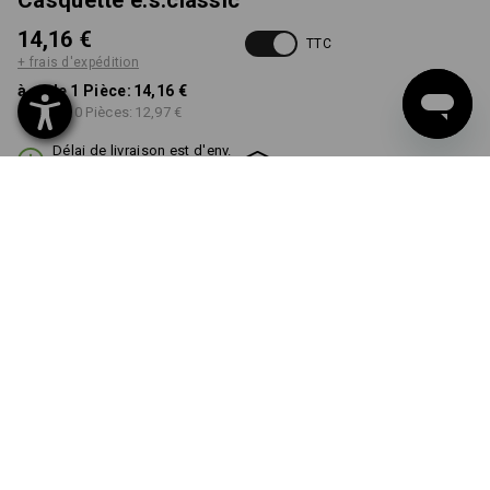
Casquette e.s.classic
14,16 €
TTC
+ frais d'expédition
à p. de 1 Pièce:
14,16 €
à p. de 10 Pièces:
12,97 €
Délai de livraison est d'env.
Disponibilité Workwearstore
2 à 4 jours ouvrables
COULEUR
TAILLE
S/M
choisir
choisir
noir
Remise sur quantité
à p. de 1 Pièce
à p. de 10 Pièces
Économies:
Économies:
0
%/
Pièce
8
%/
Pièces