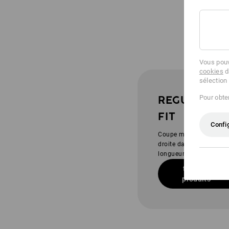
Vous pouv
cookies
d
sélection
Pour obten
REGULAR
FIT
Confi
Coupe moderne et
droite dans une
longueur éprouvée
tous les
produits