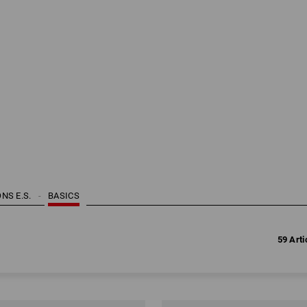
NS E.S.
BASICS
59 Arti