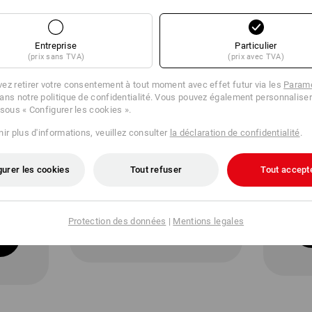
Entreprise
Particulier
(prix sans TVA)
(prix avec TVA)
ez retirer votre consentement à tout moment avec effet futur via les
Paramè
ans notre politique de confidentialité. Vous pouvez également personnaliser
 sous « Configurer les cookies ».
ir plus d'informations, veuillez consulter
la déclaration de confidentialité
.
LONG FIT
SL
Coupe moderne,
Coup
gurer les cookies
Tout refuser
Tout accept
corps et manches
cintr
rallongés
aux 
man
tous les
Protection des données
|
Mentions legales
produits