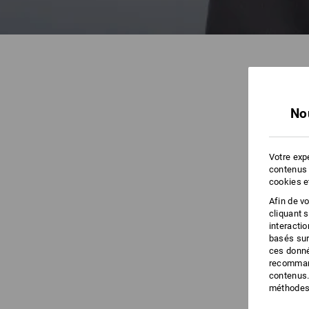
No
Votre expé
contenus 
cookies e
Afin de v
cliquant 
interacti
basés sur
ces donné
recommand
contenus.
méthodes 