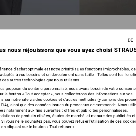
DE
us nous réjouissons que vous ayez choisi STRAUS
rience d'achat optimale est notre priorité ! Des fonctions irréprochables, d
adaptés à vos besoins et un déroulement sans faille - Telles sont les fonct
t des autres technologies que nous utilisons.
ous proposer du contenu personnalisé, nous avons besoin de votre consent
sur le bouton « Tout accepter », nous collecterons des informations sur vos
ons sur notre site via des cookies et d'autres méthodes (y compris des proc
Trouver la coupe parfaite rapidemen
 l'IA), ainsi que des données issues du processus de commande. Nous util
es notamment aux fins suivantes : offres et publicités personnalisées,
ations de produits ciblées, études de marché, et mesure des publicités et
 Si vous ne le souhaitez pas, vous pouvez refuser l'utilisation de ces cookie
en cliquant sur le bouton « Tout refuser ».