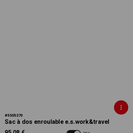
#
5505370
Sac à dos enroulable e.s.work&travel
95,08 €