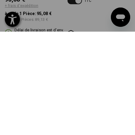
TTC
+ frais d'expédition
à p. de 1 Pièce:
95,08 €
à p. de 3 Pièces:
89,13 €
Délai de livraison est d'env.
Disponibilité Workwearstore
2 à 4 jours ouvrables
COULEUR
choisir
noir
Remise sur quantité
à p. de 1 Pièce
à p. de 3 Pièces
Économies:
Économies:
0
%/
Pièce
6
%/
Pièces