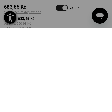
683,65 Kč
vč. DPH
s připočtením dopravného
od 1 ks:
683,65 Kč
od 3 ks:
650,98 Kč
od 10 ks:
618,31 Kč
k dodání cca od
kalendářního týdne 48
BARVA
VELIKOST
S
vybrat
vybrat
výstražná oranžová / černá
Množstevní sleva
od 1 ks
od 3 ks
od 10 ks
Sleva :
Sleva :
Sleva :
0
%/
ks
5
%/
ks
10
%/
ks