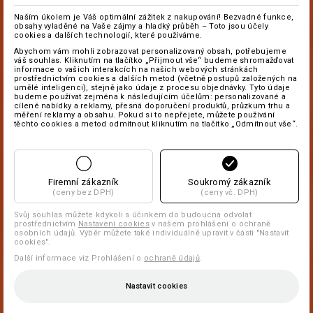
Naším úkolem je Váš optimální zážitek z nakupování! Bezvadné funkce,
obsahy vyladěné na Vaše zájmy a hladký průběh – Toto jsou účely
cookies a dalších technologií, které používáme.
Abychom vám mohli zobrazovat personalizovaný obsah, potřebujeme
váš souhlas. Kliknutím na tlačítko „Přijmout vše“ budeme shromažďovat
informace o vašich interakcích na našich webových stránkách
prostřednictvím cookies a dalších metod (včetně postupů založených na
umělé inteligenci), stejně jako údaje z procesu objednávky. Tyto údaje
budeme používat zejména k následujícím účelům: personalizované a
cílené nabídky a reklamy, přesná doporučení produktů, průzkum trhu a
měření reklamy a obsahu. Pokud si to nepřejete, můžete používání
těchto cookies a metod odmítnout kliknutím na tlačítko „Odmítnout vše“.
Firemní zákazník
Soukromý zákazník
(ceny bez DPH)
(ceny vč. DPH)
Svůj souhlas můžete kdykoli s účinkem do budoucna odvolat
prostřednictvím
Nastavení cookies
v našem prohlášení o ochraně
osobních údajů. Výběr můžete také individuálně upravit v části "Nastavit
cookies".
Další informace viz Prohlášení o
ochraně údajů
.
Nastavit cookies