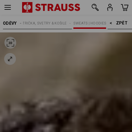
ZPĚT    >
ODĚVY
MUŽI
TRIČKA, SVETRY & KOŠILE
SWEATS | HOODIES