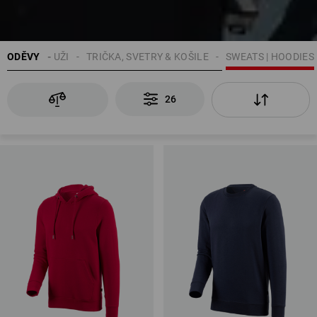
ODĚVY
MUŽI
TRIČKA, SVETRY & KOŠILE
SWEATS | HOODIES
26