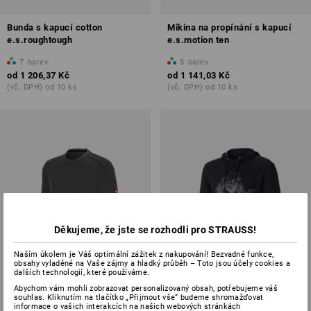
Bunda s kapucí cotton
Mikina na propínání s kapucí
e.s.roughtough
e.s.motion ten
7
barev
5
barev
od
1 206,37 Kč
od
1 141,03 Kč
(vč. DPH) od 10 ks
(vč. DPH) od 10 ks
Děkujeme, že jste se rozhodli pro STRAUSS!
Naším úkolem je Váš optimální zážitek z nakupování! Bezvadné funkce,
obsahy vyladěné na Vaše zájmy a hladký průběh – Toto jsou účely cookies a
dalších technologií, které používáme.
Abychom vám mohli zobrazovat personalizovaný obsah, potřebujeme váš
souhlas. Kliknutím na tlačítko „Přijmout vše“ budeme shromažďovat
informace o vašich interakcích na našich webových stránkách