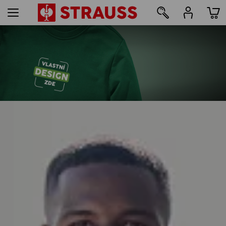
26
Tisk & výšivka – od 1 kusu
Jednoduše navrhnout online
více informací