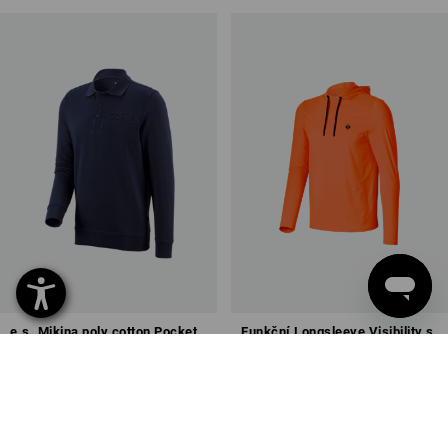
e.s. Mikina poly cotton Pocket
Funkční Longsleeve Visibility s
kap. UV e.s.trail
7
barev
2
barev
od
716,32 Kč
od
618,31 Kč
(vč. DPH) od 100 ks
(vč. DPH) od 10 ks