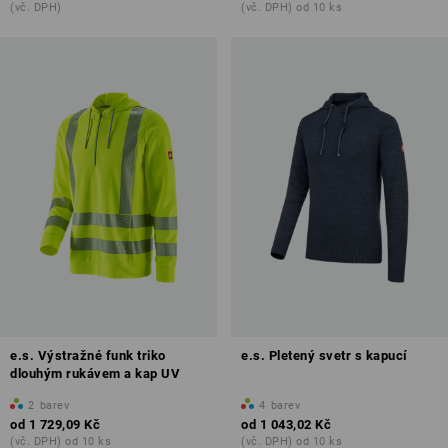
(vč. DPH)
(vč. DPH) od 10 ks
e.s. Výstražné funk triko
e.s. Pletený svetr s kapucí
dlouhým rukávem a kap UV
2
barev
4
barev
od
1 729,09 Kč
od
1 043,02 Kč
(vč. DPH) od 10 ks
(vč. DPH) od 10 ks