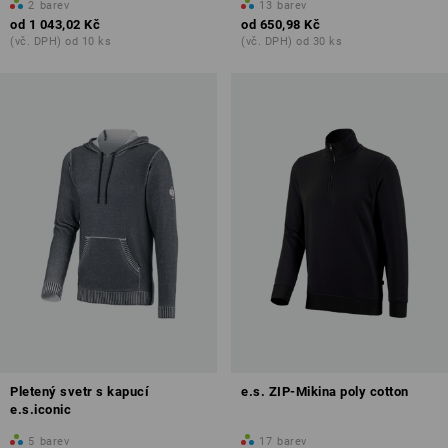
2
barev
13
barev
od
1 043,02 Kč
od
650,98 Kč
(vč. DPH) od 10 ks
(vč. DPH) od 30 ks
Pletený svetr s kapucí
e.s. ZIP-Mikina poly cotton
e.s.iconic
5
barev
17
barev