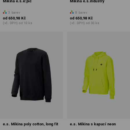
Mikina e.s.e:pic
Mikina e.s.industry
3
barev
8
barev
od
650,98 Kč
od
650,98 Kč
(vč. DPH) od 10 ks
(vč. DPH) od 30 ks
e.s. Mikina poly cotton, long fit
e.s. Mikina s kapucí neon