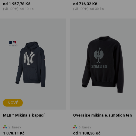
od
1 957,78 Kč
od
716,32 Kč
(vč. DPH) od 10 ks
(vč. DPH) od 30 ks
NOVÉ
MLB™ Mikina s kapucí
Oversize mikina e.s.motion ten
2
barev
6
barev
1 078,11 Kč
od
1 108,36 Kč