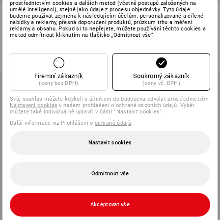
prostřednictvím cookies a dalších metod (včetně postupů založených na
umělé inteligenci), stejně jako údaje z procesu objednávky. Tyto údaje
Mikina cotton slub
Mikina s kapucí e.s.iconic
budeme používat zejména k následujícím účelům: personalizované a cílené
e.s.roughtough
works
nabídky a reklamy, přesná doporučení produktů, průzkum trhu a měření
reklamy a obsahu. Pokud si to nepřejete, můžete používání těchto cookies a
metod odmítnout kliknutím na tlačítko „Odmítnout vše“.
11
barev
6
barev
od
748,99 Kč
od
650,98 Kč
(vč. DPH) od 10 ks
(vč. DPH) od 10 ks
Firemní zákazník
Soukromý zákazník
(ceny bez DPH)
(ceny vč. DPH)
Svůj souhlas můžete kdykoli s účinkem do budoucna odvolat prostřednictvím
Nastavení cookies
v našem prohlášení o ochraně osobních údajů. Výběr
můžete také individuálně upravit v části "Nastavit cookies".
Další informace viz Prohlášení o
ochraně údajů
.
Nastavit cookies
Odmítnout vše
Akceptovat vše