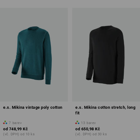
e.s. Mikina vintage poly cotton
e.s. Mikina cotton stretch, long
fit
7
barev
13
barev
od
748,99 Kč
od
650,98 Kč
(vč. DPH) od 10 ks
(vč. DPH) od 30 ks