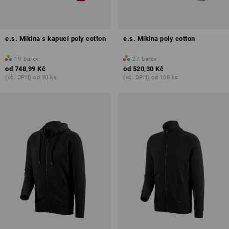
e.s. Mikina s kapucí poly cotton
e.s. Mikina poly cotton
19
barev
27
barev
od
748,99 Kč
od
520,30 Kč
(vč. DPH) od 30 ks
(vč. DPH) od 100 ks