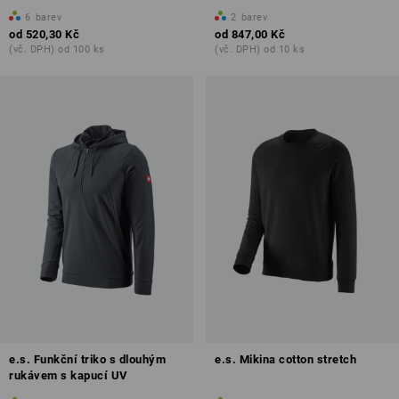
6
barev
2
barev
od
520,30 Kč
od
847,00 Kč
(vč. DPH) od 100 ks
(vč. DPH) od 10 ks
e.s. Funkční triko s dlouhým
e.s. Mikina cotton stretch
rukávem s kapucí UV