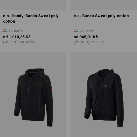
e.s. Hoody-Bunda Sweat poly
e.s. Bunda Sweat poly cotton
cotton
15
barev
14
barev
od
1 010,35 Kč
od
945,01 Kč
(vč. DPH) od 30 ks
(vč. DPH) od 20 ks