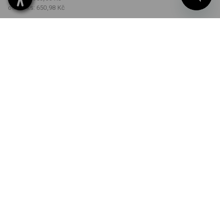
od 30 ks:
650,98 Kč
Dodací lhůta cca 3-5
pracovních dnů
BARVA
VELIKOST
S
vybrat
vybrat
černá
Množstevní sleva
od 1 ks
od 5 ks
od 30 ks
Sleva :
Sleva :
Sleva :
0
%/
ks
5
%/
ks
9
%/
ks
ks