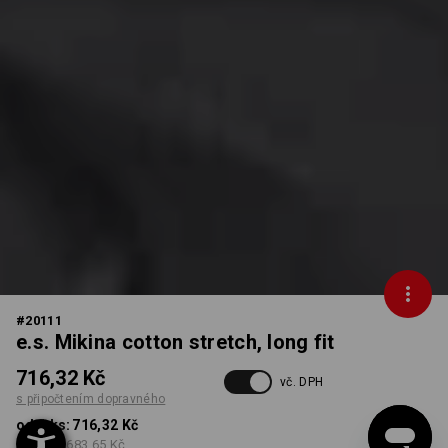
#
20111
e.s. Mikina cotton stretch, long fit
716,32 Kč
vč. DPH
s připočtením dopravného
od 1 ks:
716,32 Kč
od 5 ks:
683,65 Kč