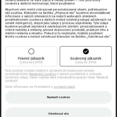
obsahy vyladěné na Vaše zájmy a hladký průběh – Toto jsou účely
cookies a dalších technologií, které používáme.
Abychom vám mohli zobrazovat personalizovaný obsah, potřebujeme
váš souhlas. Kliknutím na tlačítko „Přijmout vše“ budeme shromažďovat
informace o vašich interakcích na našich webových stránkách
prostřednictvím cookies a dalších metod (včetně postupů založených na
umělé inteligenci), stejně jako údaje z procesu objednávky. Tyto údaje
budeme používat zejména k následujícím účelům: personalizované a
cílené nabídky a reklamy, přesná doporučení produktů, průzkum trhu a
měření reklamy a obsahu. Pokud si to nepřejete, můžete používání
těchto cookies a metod odmítnout kliknutím na tlačítko „Odmítnout vše“.
Firemní zákazník
Soukromý zákazník
(ceny bez DPH)
(ceny vč. DPH)
Svůj souhlas můžete kdykoli s účinkem do budoucna odvolat
prostřednictvím
Nastavení cookies
v našem prohlášení o ochraně
osobních údajů. Výběr můžete také individuálně upravit v části "Nastavit
cookies".
Další informace viz Prohlášení o
ochraně údajů
.
Nastavit cookies
Odmítnout vše