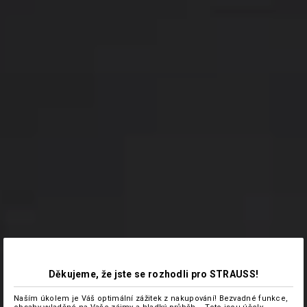
Děkujeme, že jste se rozhodli pro STRAUSS!
Naším úkolem je Váš optimální zážitek z nakupování! Bezvadné funkce,