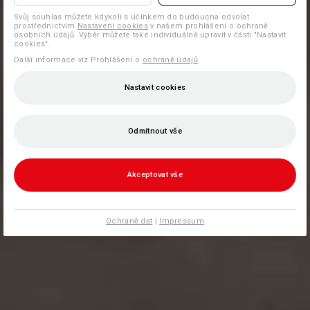
Svůj souhlas můžete kdykoli s účinkem do budoucna odvolat
prostřednictvím
Nastavení cookies
v našem prohlášení o ochraně
osobních údajů. Výběr můžete také individuálně upravit v části "Nastavit
cookies".
Další informace viz Prohlášení o
ochraně údajů
.
Nastavit cookies
Odmítnout vše
Akceptovat vše
Ochraně dat
|
Impressum