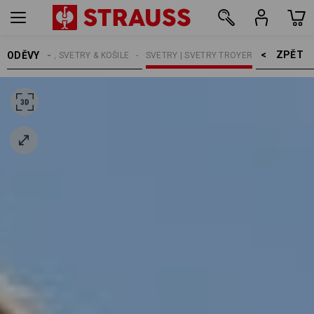
ZPĚT    >
ODĚVY
ŽI
TRIČKA, SVETRY & KOŠILE
SVETRY | SVETRY TROYER