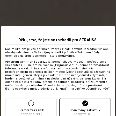
Děkujeme, že jste se rozhodli pro STRAUSS!
Naším úkolem je Váš optimální zážitek z nakupování! Bezvadné funkce,
obsahy vyladěné na Vaše zájmy a hladký průběh – Toto jsou účely
cookies a dalších technologií, které používáme.
Abychom vám mohli zobrazovat personalizovaný obsah, potřebujeme
váš souhlas. Kliknutím na tlačítko „Přijmout vše“ budeme shromažďovat
informace o vašich interakcích na našich webových stránkách
prostřednictvím cookies a dalších metod (včetně postupů založených na
umělé inteligenci), stejně jako údaje z procesu objednávky. Tyto údaje
budeme používat zejména k následujícím účelům: personalizované a
cílené nabídky a reklamy, přesná doporučení produktů, průzkum trhu a
měření reklamy a obsahu. Pokud si to nepřejete, můžete používání
těchto cookies a metod odmítnout kliknutím na tlačítko „Odmítnout vše“.
Firemní zákazník
Soukromý zákazník
(ceny bez DPH)
(ceny vč. DPH)