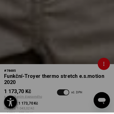
#
78485
Funkční-Troyer thermo stretch e.s.motion
2020
1 173,70 Kč
vč. DPH
s připočtením dopravného
od 1 ks:
1 173,70 Kč
od 3 ks:
1 043,02 Kč
od 10 ks:
977,68 Kč