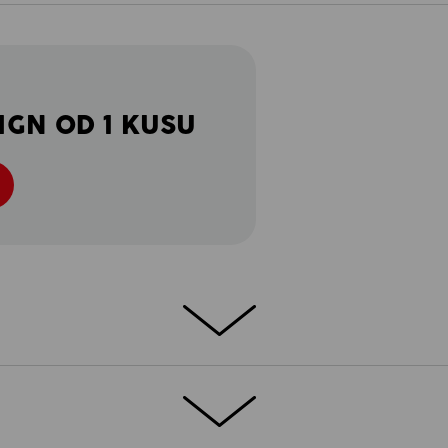
IGN OD 1 KUSU
REČEM
ch e.s.motion 2020 je opravdový štít
®
alitnímu materiálu FIBERtwin
thermo