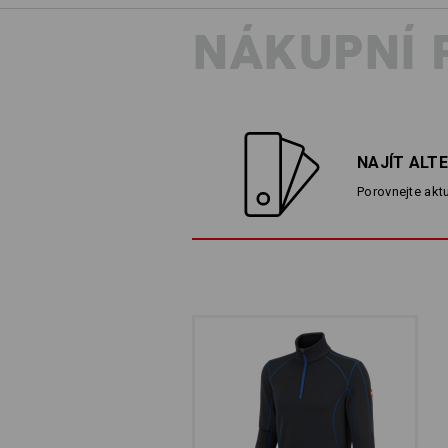
NÁKUPNÍ 
NECO PRO KAŽDFÉH
e.s.motion 2020 – to je óda na reme
jemná i silná, s citem pro detail i p
nejruznejší profese. Sportovní vzhle
NAJÍT ALT
velikostí. Praktické vybavení v komb
Porovnejte aktu
módními detaily pozvedá pracovní o