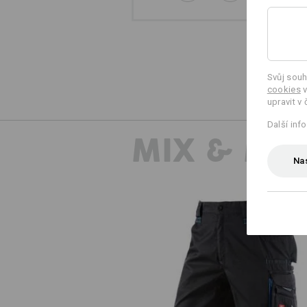
Svůj souh
cookies
v
upravit v 
Další inf
MIX & MA
Nas
Šortky e.s.motion 2020