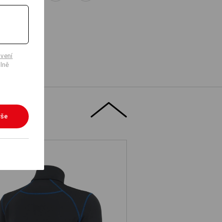
vení
lně
vše