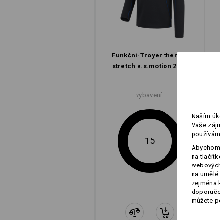
Funkční-Troyer thermo
stretch e.s.​motion 2020
vybavení:
Naším úko
Vaše zájm
používám
15
Abychom 
na tlačít
webových 
na umělé 
zejména k
doporučen
můžete po