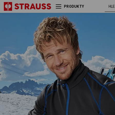
PRODUKTY
Funkční-Troyer thermo
grafit /
stretch e.s.motion 2020
enciánově
modrá