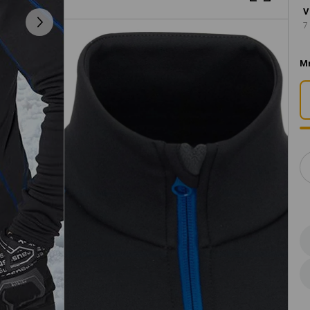
V
7
Mn