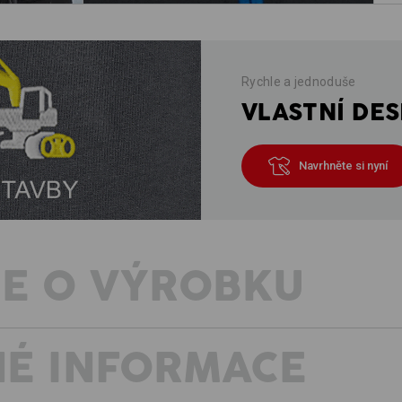
Rychle a jednoduše
VLASTNÍ DES
Navrhněte si nyní
E O VÝROBKU
É INFORMACE
TEPLÝ TROYER S POHODLNÝM ST
Sportovní funkční troyer thermo stret
chránící proti chladu. Díky vysoce kv