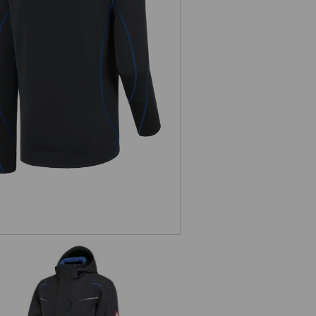
Funkční-Troyer thermo stretch
e.s.motion 2020