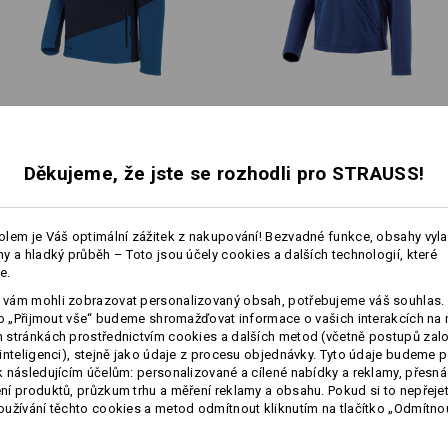
Teplá vrstva
Fleecový troyer e.s.​motion
Funkční-Troyer thermo
2020
stretch e.s.​concrete
Děkujeme, že jste se rozhodli pro STRAUSS!
Personalizace:
Stejné vybavení:
Stejné vybavení:
Vlastní návrh
lem je Váš optimální zážitek z nakupování! Bezvadné funkce, obsahy vyl
y a hladký průběh – Toto jsou účely cookies a dalších technologií, které
e.
13
13
vám mohli zobrazovat personalizovaný obsah, potřebujeme váš souhlas. 
ko „Přijmout vše“ budeme shromažďovat informace o vašich interakcích na 
stránkách prostřednictvím cookies a dalších metod (včetně postupů zal
inteligenci), stejně jako údaje z procesu objednávky. Tyto údaje budeme p
 následujícím účelům: personalizované a cílené nabídky a reklamy, přesná
+3 další vybavení
+2 další vybavení
í produktů, průzkum trhu a měření reklamy a obsahu. Pokud si to nepřejet
užívání těchto cookies a metod odmítnout kliknutím na tlačítko „Odmítnou