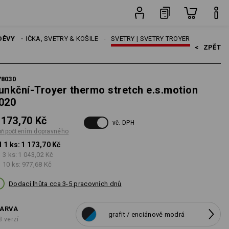
opravného
ks
ŽI
DĚVY
TRIČKA, SVETRY & KOŠILE
SVETRY | SVETRY TROYER
<   
ZPĚT
78030
unkční-Troyer thermo stretch e.s.motion
020
 173,70 Kč
vč. DPH
připočtením dopravného
 1 ks:
1 173,70 Kč
 3 ks:
1 043,02 Kč
 10 ks:
977,68 Kč
Dodací lhůta cca 3-5 pracovních dnů
ARVA
grafit / enciánově modrá
3 verzí