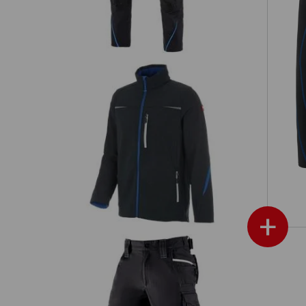
20
Softshellová bunda e.s.motion 2020
+