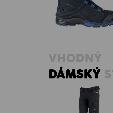
e.s. O2 Pracovní obuv Tethys m
VHODNÝ
DÁMSKÝ
S