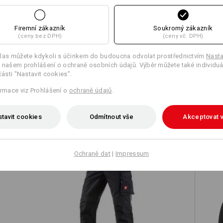
Firemní zákazník
Soukromý zákazník
(ceny bez DPH)
(ceny vč. DPH)
Porovnat všechny detaily
las můžete kdykoli s účinkem do budoucna odvolat prostřednictvím
Nasta
 našem prohlášení o ochraně osobních údajů. Výběr můžete také individuá
části "Nastavit cookies".
ormace viz Prohlášení o
ochraně údajů
.
TCH
tavit cookies
Odmítnout vše
Akceptovat 
Ochraně dat
|
Impressum
Kalhoty e.s.motion 2020