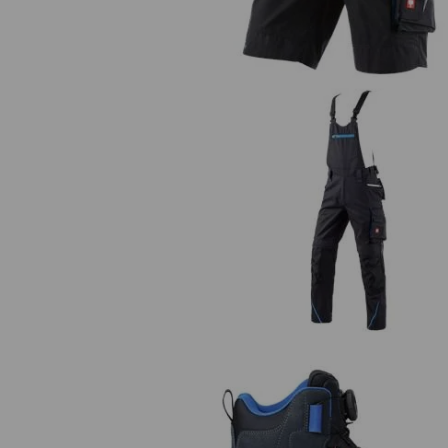
Kalhoty s laclem e.s.motion 20