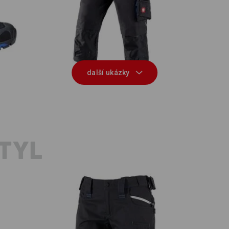
Zi
id
Pirátské kalhoty e.s.motion 2020
další ukázky
TYL