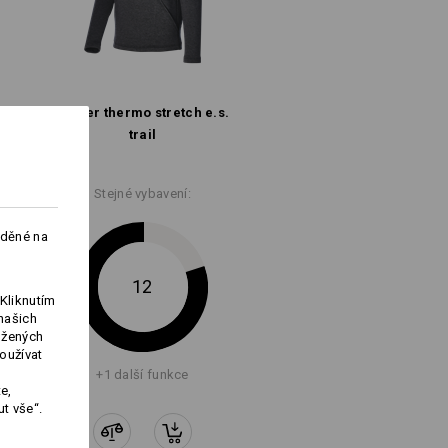
Troyer thermo stretch e.s.​
trail
Stejné vybavení:
Logoservice
aděné na
12
Kliknutím
našich
ožených
oužívat
+1 další funkce
e,
t vše“.