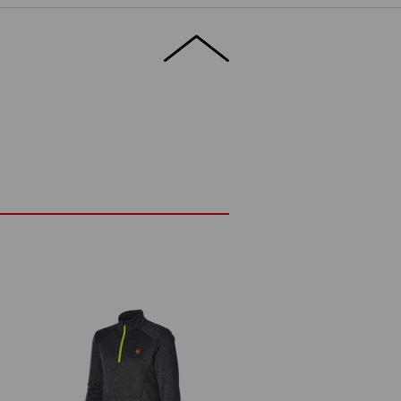
h teplot příjemné teplo, ale přitom
ibilní. Tenkou střední vrstvu proto lze
 k pohodlnému nošení pod bundou, aniž by
ETAILY
ZVLÁŠTNOSTI
 podílu streče
®
ky FIBERtwin
thermo stretch
e
 brady
%
Elastan
(cca. 265 g/m²)
Nebělit
Žehlete žehličkou nastavenou na
otu
nízkou teplotu