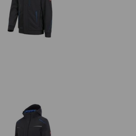
mní softshellová bunda e.s.motion
2020, pánská