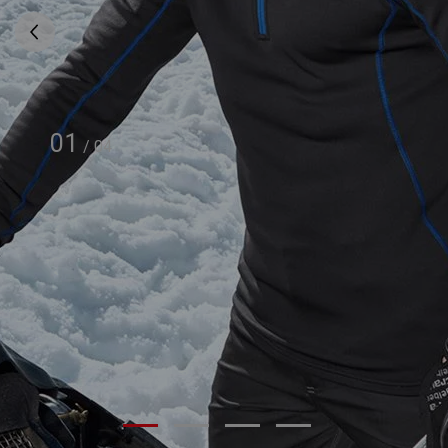
01
/
04