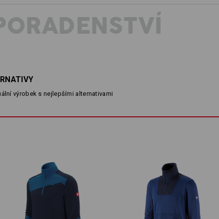
dokáže troyer udržet i za velmi nízkýc
PORADENSTVÍ
zůstane zároveň prodyšný a velmi flex
výborně použít jako hřejivou vrstvu
jakkoli omezovala volnost pohybu.
O
slo: mnohostranná a pestrá,
POPIS
D
romyšlená – kolekce pro
d a bohatá nabídka barev a
ERNATIVY
inaci s robustním provedením a
hřejivé i za nejnižších teplot
ální výrobek s nejlepšími alternativami
devy na vysokou úroven!
optimální volnost pohybu díky
prodyšné a rychleschnoucí dí
prejít na kolekci
vnitřní strana z měkkého fleec
Stojáček se zipem a ochranou
Materiál:
Svrchní materiál
96
%
Polyester
/
4
Pokyny pro péči:
Perte v pračce na 30 °C, jemné
praní
Sušte v sušičce na nízkou tepl
Nečistěte chemicky