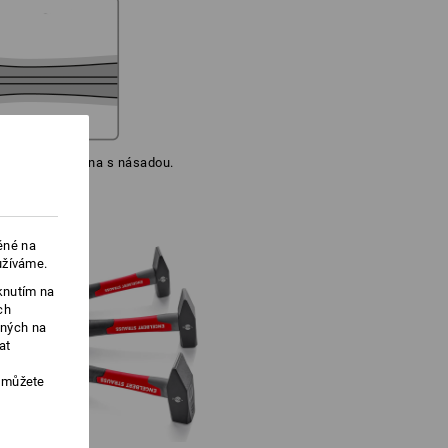
ddelitelne spojena s násadou.
ěné na
užíváme.
knutím na
ch
ených na
at
, můžete