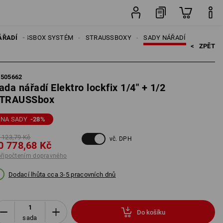
sada
ÁŘADÍ
STRAUSSBOX SYSTÉM
STRAUSSBOXY
SADY NÁŘADÍ
<   
ZPĚT
5505662
ada nářadí Elektro lockfix 1/4" + 1/2
TRAUSSbox
ENA SADY
-28
%
 123,79 Kč
vč. DPH
0 778,68 Kč
připočtením dopravného
Dodací lhůta cca 3-5 pracovních dnů
Do košíku
sada