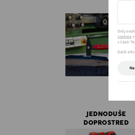
Svůj souh
cookies
v
v části "N
Další inf
Na
JEDNODUŠE
DOPROSTRED