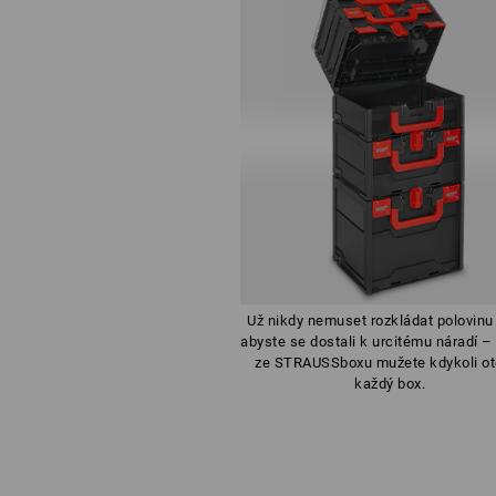
Už nikdy nemuset rozkládat polovinu
abyste se dostali k urcitému náradí –
ze STRAUSSboxu mužete kdykoli ote
každý box.