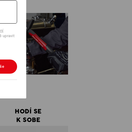
ní
ě upravit
vše
HODÍ SE
K SOBE