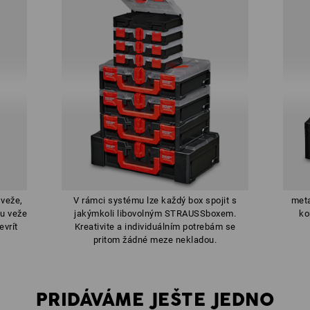
 veže,
V rámci systému lze každý box spojit s
met
 u veže
jakýmkoli libovolným STRAUSSboxem.
ko
vrít
Kreativite a individuálním potrebám se
pritom žádné meze nekladou.
PRIDÁVÁME JEŠTE JEDNO