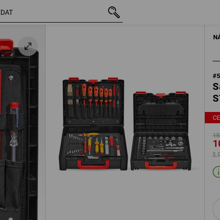
vč. DPH
15 123,79 Kč
10 778,68 Kč
s připočtením dopravného
RUČNÍ NÁŘADÍ
N
#
S
S
C
15
1
s 