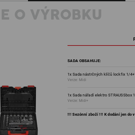
E O VÝROBKU
SADA OBSAHUJE:
1
x
Sada nástrčných klíčů lockfix 1/
Verze: Midi
1
x
Sada nářadí elektro STRAUSSbox 
Verze: Midi+
!!! Sezónní zboží !!! K dodání jen do 