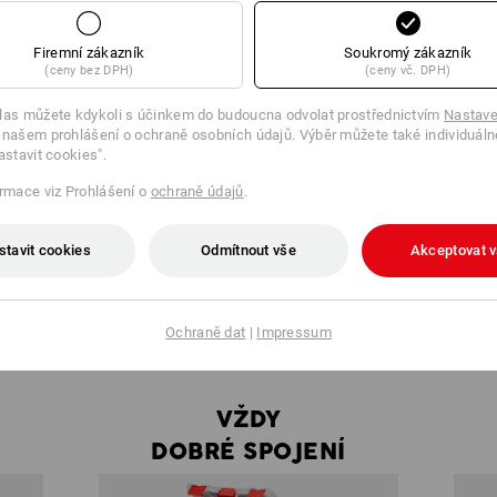
Firemní zákazník
Soukromý zákazník
(ceny bez DPH)
(ceny vč. DPH)
las můžete kdykoli s účinkem do budoucna odvolat prostřednictvím
Nastave
 našem prohlášení o ochraně osobních údajů. Výběr můžete také individuáln
astavit cookies".
IDEÁLNÍ PRO UNIVERZÁLNÍ PRÁCE.
ormace viz Prohlášení o
ochraně údajů
.
stavit cookies
Odmítnout vše
Akceptovat 
STRAUSSBOX
Ochraně dat
|
Impressum
VŽDY
DOBRÉ SPOJENÍ