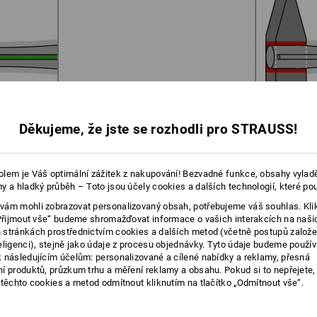
tuje enormní robustnost kladiva.
Hlavice kladiva je neo
Děkujeme, že jste se rozhodli pro STRAUSS!
lem je Váš optimální zážitek z nakupování! Bezvadné funkce, obsahy vylad
y a hladký průběh – Toto jsou účely cookies a dalších technologií, které po
ám mohli zobrazovat personalizovaný obsah, potřebujeme váš souhlas. Kli
VHODNÝ VÝBER VELIKOSTÍ
„Přijmout vše“ budeme shromažďovat informace o vašich interakcích na naši
stránkách prostřednictvím cookies a dalších metod (včetně postupů založ
Pryží potažená, ergonomická násada pro
eligenci), stejně jako údaje z procesu objednávky. Tyto údaje budeme použív
perfektní manipulaci bez prokluzování a
 následujícím účelům: personalizované a cílené nabídky a reklamy, přesná
dlouhé pracovní nasazení.
í produktů, průzkum trhu a měření reklamy a obsahu. Pokud si to nepřejete
 těchto cookies a metod odmítnout kliknutím na tlačítko „Odmítnout vše“.