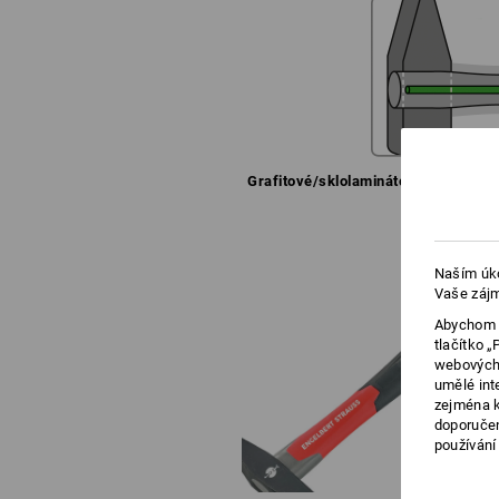
Grafitové/sklolaminátové
jádro zajiš
Naším úko
Vaše zájm
Abychom v
tlačítko 
webových 
umělé int
zejména k
doporučen
používání