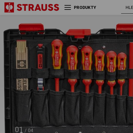
PRODUKTY
Sada nářadí Elektro lockfix
1/4" + 1/2 STRAUSSbox
01
/
04