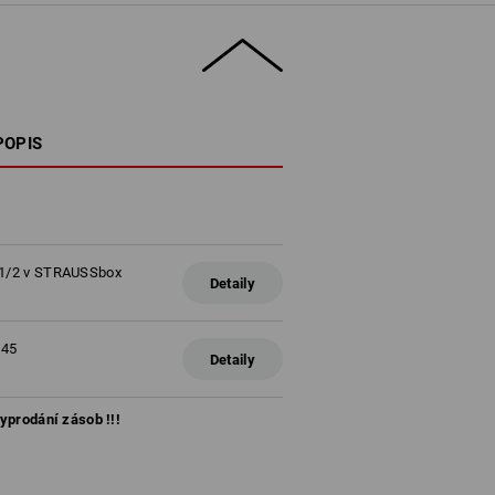
POPIS
4+1/2 v STRAUSSbox
Detaily
145
Detaily
vyprodání zásob !!!