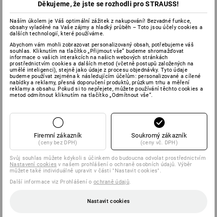
Děkujeme, že jste se rozhodli pro STRAUSS!
Naším úkolem je Váš optimální zážitek z nakupování! Bezvadné funkce,
obsahy vyladěné na Vaše zájmy a hladký průběh – Toto jsou účely cookies a
dalších technologií, které používáme.
Abychom vám mohli zobrazovat personalizovaný obsah, potřebujeme váš
souhlas. Kliknutím na tlačítko „Přijmout vše“ budeme shromažďovat
informace o vašich interakcích na našich webových stránkách
prostřednictvím cookies a dalších metod (včetně postupů založených na
umělé inteligenci), stejně jako údaje z procesu objednávky. Tyto údaje
budeme používat zejména k následujícím účelům: personalizované a cílené
nabídky a reklamy, přesná doporučení produktů, průzkum trhu a měření
reklamy a obsahu. Pokud si to nepřejete, můžete používání těchto cookies a
metod odmítnout kliknutím na tlačítko „Odmítnout vše“.
Firemní zákazník
Soukromý zákazník
(ceny bez DPH)
(ceny vč. DPH)
Svůj souhlas můžete kdykoli s účinkem do budoucna odvolat prostřednictvím
Nastavení cookies
v našem prohlášení o ochraně osobních údajů. Výběr
můžete také individuálně upravit v části "Nastavit cookies".
Další informace viz Prohlášení o
ochraně údajů
.
Nastavit cookies