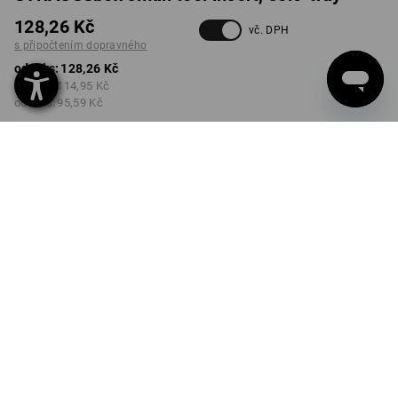
128,26 Kč
vč. DPH
s připočtením dopravného
od 1 ks:
128,26 Kč
od 2 ks:
114,95 Kč
od 6 ks:
95,59 Kč
Dodací lhůta cca 3-5
pracovních dnů
Množstevní sleva
od 1 ks
od 2 ks
od 6 ks
Sleva :
Sleva :
Sleva :
0
%/
ks
10
%/
ks
25
%/
ks
ks