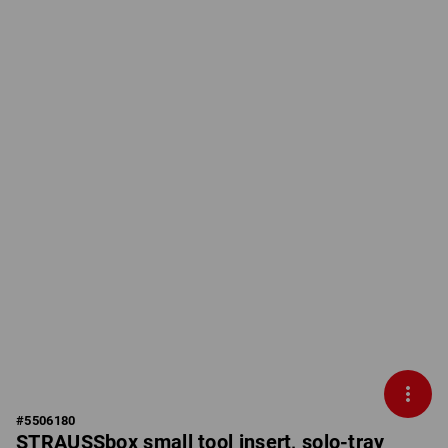
#
5506180
STRAUSSbox small tool insert, solo-tray