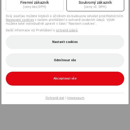
Firemní zákazník
Soukromý zákazník
(ceny bez DPH)
(ceny vč. DPH)
Svůj souhlas můžete kdykoli s účinkem do budoucna odvolat prostřednictvím
Nastavení cookies
v našem prohlášení o ochraně osobních údajů. Výběr
můžete také individuálně upravit v části "Nastavit cookies".
Další informace viz Prohlášení o
ochraně údajů
.
Nastavit cookies
Odmítnout vše
Akceptovat vše
Ochraně dat
|
Impressum