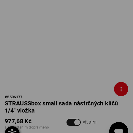
#
5506177
STRAUSSbox small sada nástrčných klíčů
1/4" vložka
977,68 Kč
vč. DPH
s připočtením dopravného