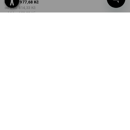
od 1 ks:
977,68 Kč
od 2 ks:
814,33 Kč
od 6 ks:
650,98 Kč
Dodací lhůta cca 3-5
pracovních dnů
Množstevní sleva
od 1 ks
od 2 ks
od 6 ks
Sleva :
Sleva :
Sleva :
0
%/
ks
17
%/
ks
33
%/
ks
ks
INFORMACE O VÝROBKU