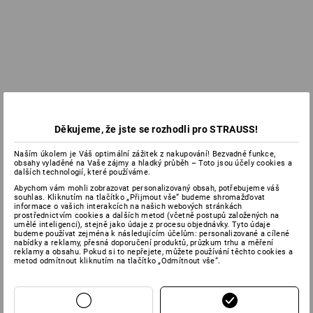
Děkujeme, že jste se rozhodli pro STRAUSS!
Naším úkolem je Váš optimální zážitek z nakupování! Bezvadné funkce,
obsahy vyladěné na Vaše zájmy a hladký průběh – Toto jsou účely cookies a
dalších technologií, které používáme.
Abychom vám mohli zobrazovat personalizovaný obsah, potřebujeme váš
souhlas. Kliknutím na tlačítko „Přijmout vše“ budeme shromažďovat
informace o vašich interakcích na našich webových stránkách
prostřednictvím cookies a dalších metod (včetně postupů založených na
umělé inteligenci), stejně jako údaje z procesu objednávky. Tyto údaje
budeme používat zejména k následujícím účelům: personalizované a cílené
nabídky a reklamy, přesná doporučení produktů, průzkum trhu a měření
reklamy a obsahu. Pokud si to nepřejete, můžete používání těchto cookies a
metod odmítnout kliknutím na tlačítko „Odmítnout vše“.