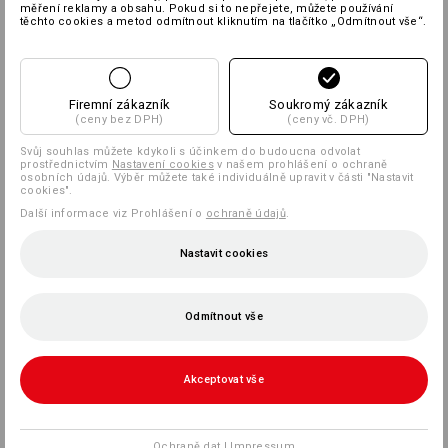
měření reklamy a obsahu. Pokud si to nepřejete, můžete používání
těchto cookies a metod odmítnout kliknutím na tlačítko „Odmítnout vše“.
Firemní zákazník
Soukromý zákazník
(ceny bez DPH)
(ceny vč. DPH)
Svůj souhlas můžete kdykoli s účinkem do budoucna odvolat
prostřednictvím
Nastavení cookies
v našem prohlášení o ochraně
osobních údajů. Výběr můžete také individuálně upravit v části "Nastavit
cookies".
Další informace viz Prohlášení o
ochraně údajů
.
Nastavit cookies
Odmítnout vše
Akceptovat vše
Ochraně dat
|
Impressum