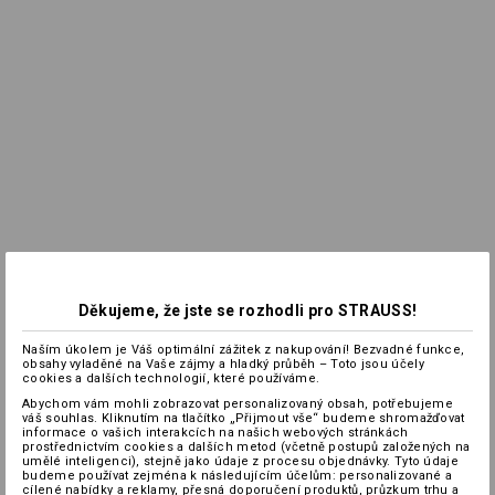
Děkujeme, že jste se rozhodli pro STRAUSS!
Naším úkolem je Váš optimální zážitek z nakupování! Bezvadné funkce,
obsahy vyladěné na Vaše zájmy a hladký průběh – Toto jsou účely
cookies a dalších technologií, které používáme.
Abychom vám mohli zobrazovat personalizovaný obsah, potřebujeme
váš souhlas. Kliknutím na tlačítko „Přijmout vše“ budeme shromažďovat
informace o vašich interakcích na našich webových stránkách
prostřednictvím cookies a dalších metod (včetně postupů založených na
umělé inteligenci), stejně jako údaje z procesu objednávky. Tyto údaje
budeme používat zejména k následujícím účelům: personalizované a
cílené nabídky a reklamy, přesná doporučení produktů, průzkum trhu a