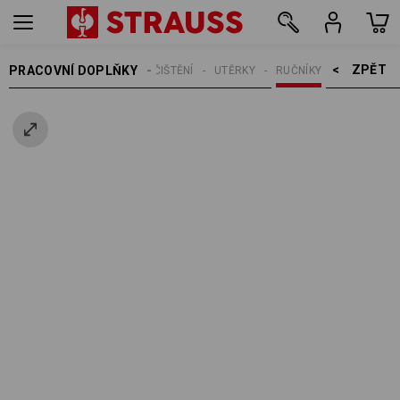
ZPĚT    >
PRACOVNÍ DOPLŇKY
ČIŠTĚNÍ
UTĚRKY
RUČNÍKY