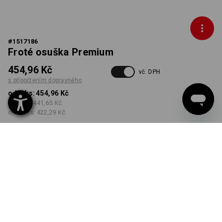
#
1517186
Froté osuška Premium
454,96 Kč
vč. DPH
s připočtením dopravného
od 1 ks:
454,96 Kč
od 5 ks:
441,65 Kč
od 20 ks:
422,29 Kč
Dodací lhůta cca 3-5
pracovních dnů
BARVA
vybrat
pink