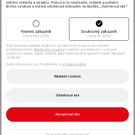
měření reklamy a obsahu. Pokud si to nepřejete, můžete používání
těchto cookies a metod odmítnout kliknutím na tlačítko „Odmítnout vše“.
Firemní zákazník
Soukromý zákazník
(ceny bez DPH)
(ceny vč. DPH)
Svůj souhlas můžete kdykoli s účinkem do budoucna odvolat
prostřednictvím
Nastavení cookies
v našem prohlášení o ochraně
osobních údajů. Výběr můžete také individuálně upravit v části "Nastavit
cookies".
Další informace viz Prohlášení o
ochraně údajů
.
Nastavit cookies
Odmítnout vše
Akceptovat vše
Ochraně dat
|
Impressum