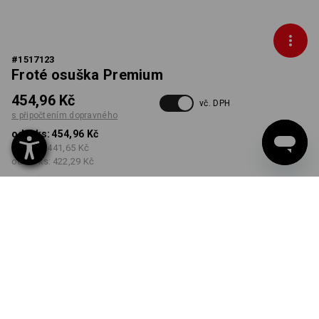
#
1517123
Froté osuška Premium
454,96 Kč
vč. DPH
s připočtením dopravného
od 1 ks:
454,96 Kč
od 5 ks:
441,65 Kč
od 20 ks:
422,29 Kč
Dodací lhůta cca 3-5
pracovních dnů
BARVA
vybrat
antracit