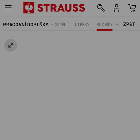
ZPĚT    >
PRACOVNÍ DOPLŇKY
ČIŠTĚNÍ
UTĚRKY
RUČNÍKY