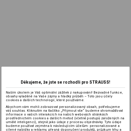
Děkujeme, že jste se rozhodli pro STRAUSS!
Naším úkolem je Váš optimální zážitek z nakupování! Bezvadné funkce,
obsahy vyladěné na Vaše zájmy a hladký průběh – Toto jsou účely
cookies a dalších technologií, které používáme.
Abychom vám mohli zobrazovat personalizovaný obsah, potřebujeme
váš souhlas. Kliknutím na tlačítko „Přijmout vše“ budeme shromažďovat
informace o vašich interakcích na našich webových stránkách
prostřednictvím cookies a dalších metod (včetně postupů založených na
umělé inteligenci), stejně jako údaje z procesu objednávky. Tyto údaje
budeme používat zejména k následujícím účelům: personalizované a
cílené nabídky a reklamy, přesná doporučení produktů, průzkum trhu a