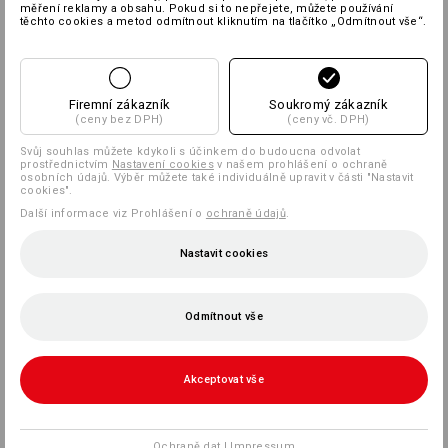
měření reklamy a obsahu. Pokud si to nepřejete, můžete používání
těchto cookies a metod odmítnout kliknutím na tlačítko „Odmítnout vše“.
Firemní zákazník
Soukromý zákazník
(ceny bez DPH)
(ceny vč. DPH)
Svůj souhlas můžete kdykoli s účinkem do budoucna odvolat
prostřednictvím
Nastavení cookies
v našem prohlášení o ochraně
osobních údajů. Výběr můžete také individuálně upravit v části "Nastavit
cookies".
Další informace viz Prohlášení o
ochraně údajů
.
Nastavit cookies
Odmítnout vše
Akceptovat vše
Ochraně dat
|
Impressum