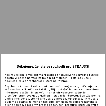
Děkujeme, že jste se rozhodli pro STRAUSS!
Naším úkolem je Váš optimální zážitek z nakupování! Bezvadné funkce,
obsahy vyladěné na Vaše zájmy a hladký průběh – Toto jsou účely
cookies a dalších technologií, které používáme.
Abychom vám mohli zobrazovat personalizovaný obsah, potřebujeme
váš souhlas. Kliknutím na tlačítko „Přijmout vše“ budeme shromažďovat
informace o vašich interakcích na našich webových stránkách
prostřednictvím cookies a dalších metod (včetně postupů založených na
umělé inteligenci), stejně jako údaje z procesu objednávky. Tyto údaje
budeme používat zejména k následujícím účelům: personalizované a
cílené nabídky a reklamy, přesná doporučení produktů, průzkum trhu a