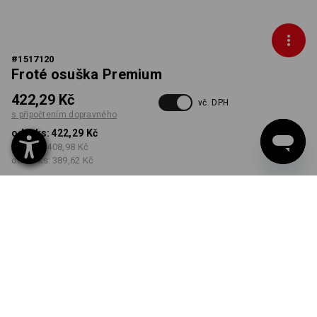
#
1517120
Froté osuška Premium
422,29 Kč
vč. DPH
s připočtením dopravného
od 1 ks:
422,29 Kč
od 5 ks:
408,98 Kč
od 20 ks:
389,62 Kč
Dodací lhůta cca 3-5
pracovních dnů
BARVA
vybrat
bílá