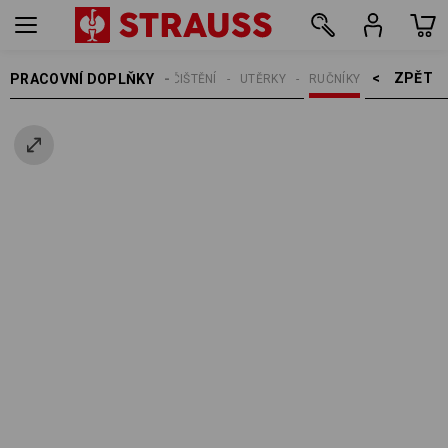
ZPĚT    >
PRACOVNÍ DOPLŇKY
ČIŠTĚNÍ
UTĚRKY
RUČNÍKY