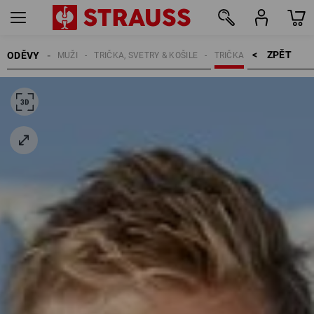
ZPĚT    >
ODĚVY
MUŽI
TRIČKA, SVETRY & KOŠILE
TRIČKA