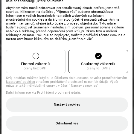
dalších technologií, které používáme.
Abychom vám mohli zobrazovat personalizovaný obsah, potřebujeme váš
souhlas. Kliknutím na tlačítko „Přijmout vše“ budeme shromažďovat
informace o vašich interakcích na našich webových stránkách
prostřednictvím cookies a dalších metod (včetně postupů založených na
umělé inteligenci), stejně jako údaje z procesu objednávky. Tyto údaje
budeme používat zejména k následujícím účelům: personalizované a cílené
nabídky a reklamy, přesná doporučení produktů, průzkum trhu a měření
reklamy a obsahu. Pokud si to nepřejete, můžete používání těchto cookies a
metod odmítnout kliknutím na tlačítko „Odmítnout vše“.
Firemní zákazník
Soukromý zákazník
(ceny bez DPH)
(ceny vč. DPH)
Svůj souhlas můžete kdykoli s účinkem do budoucna odvolat prostřednictvím
Nastavení cookies
v našem prohlášení o ochraně osobních údajů. Výběr
můžete také individuálně upravit v části "Nastavit cookies".
Další informace viz Prohlášení o
ochraně údajů
.
Nastavit cookies
Odmítnout vše