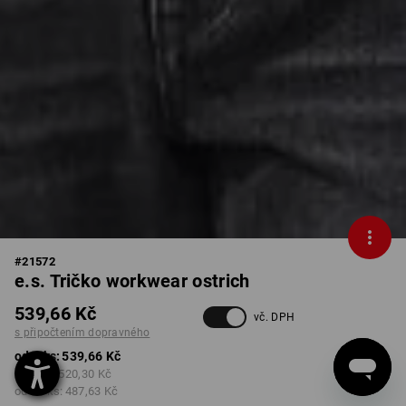
#
21572
e.s. Tričko workwear ostrich
539,66 Kč
vč. DPH
s připočtením dopravného
od 1 ks:
539,66 Kč
od 3 ks:
520,30 Kč
od 10 ks:
487,63 Kč