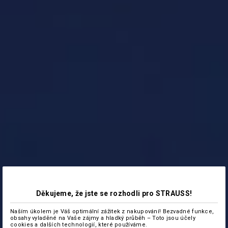
Děkujeme, že jste se rozhodli pro STRAUSS!
Naším úkolem je Váš optimální zážitek z nakupování! Bezvadné funkce,
obsahy vyladěné na Vaše zájmy a hladký průběh – Toto jsou účely
cookies a dalších technologií, které používáme.