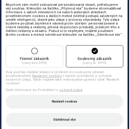
Abychom vám mohli zobrazovat personalizovaný obsah, potřebujeme
váš souhlas. Kliknutím na tlačítko „Přijmout vše“ budeme shromažďovat
informace o vašich interakcích na našich webových stránkách
prostřednictvím cookies a dalších metod (včetně postupů založených na
umělé inteligenci), stejně jako údaje z procesu objednávky. Tyto údaje
budeme používat zejména k následujícím účelům: personalizované a
cílené nabídky a reklamy, přesná doporučení produktů, průzkum trhu a
měření reklamy a obsahu. Pokud si to nepřejete, můžete používání
těchto cookies a metod odmítnout kliknutím na tlačítko „Odmítnout vše“.
Firemní zákazník
Soukromý zákazník
(ceny bez DPH)
(ceny vč. DPH)
Svůj souhlas můžete kdykoli s účinkem do budoucna odvolat
prostřednictvím
Nastavení cookies
v našem prohlášení o ochraně
osobních údajů. Výběr můžete také individuálně upravit v části "Nastavit
cookies".
Další informace viz Prohlášení o
ochraně údajů
.
Nastavit cookies
Odmítnout vše