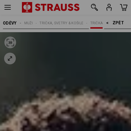
ZPĚT    >
ODĚVY
MUŽI
TRIČKA, SVETRY & KOŠILE
TRIČKA