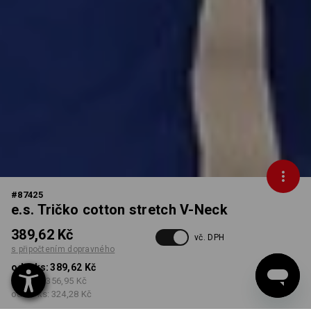
#
87425
e.s. Tričko cotton stretch V-Neck
389,62 Kč
vč. DPH
s připočtením dopravného
od 1 ks:
389,62 Kč
od 5 ks:
356,95 Kč
od 30 ks:
324,28 Kč