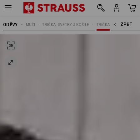
ZPĚT    >
ODĚVY
MUŽI
TRIČKA, SVETRY & KOŠILE
TRIČKA