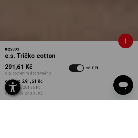
#
22303
e.s. Tričko cotton
291,61 Kč
vč. DPH
s připočtením dopravného
od 1 ks:
291,61 Kč
od 30 ks:
261,36 Kč
od 100 ks:
248,05 Kč
Dodací lhůta cca 3-5
pracovních dnů
BARVA
VELIKOST
S
vybrat
vybrat