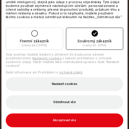
umělé inteligenci), stejně jako údaje z procesu objednávky. Tyto údaje
budeme používat zejména k následujícím účelům: personalizované a
cílené nabídky a reklamy, přesná doporučení produktů, průzkum trhu a
měření reklamy a obsahu. Pokud si to nepřejete, můžete používání
těchto cookies a metod odmítnout kliknutím na tlačítko „Odmítnout vše“.
Firemní zákazník
Soukromý zákazník
(ceny bez DPH)
(ceny vč. DPH)
Svůj souhlas můžete kdykoli s účinkem do budoucna odvolat
prostřednictvím
Nastavení cookies
v našem prohlášení o ochraně
osobních údajů. Výběr můžete také individuálně upravit v části "Nastavit
cookies".
Další informace viz Prohlášení o
ochraně údajů
.
Nastavit cookies
Odmítnout vše
Akceptovat vše