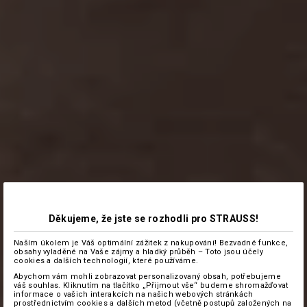
Děkujeme, že jste se rozhodli pro STRAUSS!
Naším úkolem je Váš optimální zážitek z nakupování! Bezvadné funkce,
obsahy vyladěné na Vaše zájmy a hladký průběh – Toto jsou účely
cookies a dalších technologií, které používáme.
Abychom vám mohli zobrazovat personalizovaný obsah, potřebujeme
váš souhlas. Kliknutím na tlačítko „Přijmout vše“ budeme shromažďovat
informace o vašich interakcích na našich webových stránkách
prostřednictvím cookies a dalších metod (včetně postupů založených na