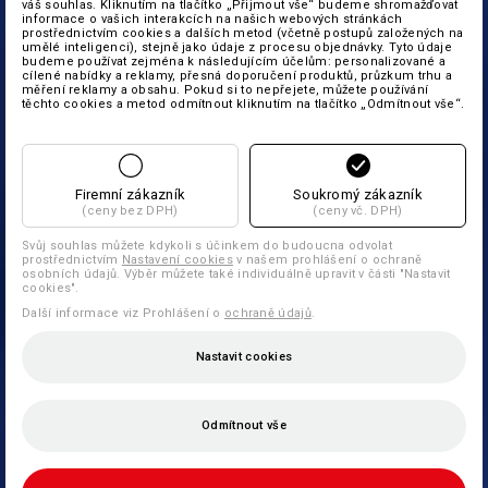
váš souhlas. Kliknutím na tlačítko „Přijmout vše“ budeme shromažďovat
informace o vašich interakcích na našich webových stránkách
prostřednictvím cookies a dalších metod (včetně postupů založených na
umělé inteligenci), stejně jako údaje z procesu objednávky. Tyto údaje
budeme používat zejména k následujícím účelům: personalizované a
cílené nabídky a reklamy, přesná doporučení produktů, průzkum trhu a
měření reklamy a obsahu. Pokud si to nepřejete, můžete používání
těchto cookies a metod odmítnout kliknutím na tlačítko „Odmítnout vše“.
Firemní zákazník
Soukromý zákazník
(ceny bez DPH)
(ceny vč. DPH)
Svůj souhlas můžete kdykoli s účinkem do budoucna odvolat
prostřednictvím
Nastavení cookies
v našem prohlášení o ochraně
osobních údajů. Výběr můžete také individuálně upravit v části "Nastavit
cookies".
Další informace viz Prohlášení o
ochraně údajů
.
Nastavit cookies
Odmítnout vše