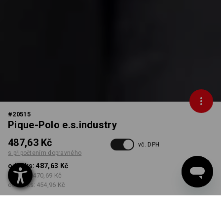
#
20515
Pique-Polo e.s.industry
487,63 Kč
vč. DPH
s připočtením dopravného
od 1 ks:
487,63 Kč
od 5 ks:
470,69 Kč
od 30 ks:
454,96 Kč
Dodací lhůta cca 3-5
pracovních dnů