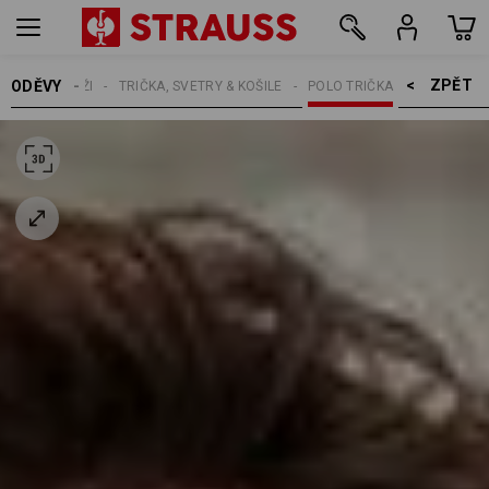
ZPĚT    >
ODĚVY
MUŽI
TRIČKA, SVETRY & KOŠILE
POLO TRIČKA