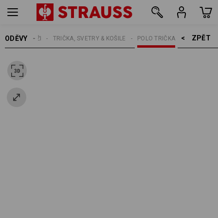
ZPĚT    >
ODĚVY
MUŽI
TRIČKA, SVETRY & KOŠILE
POLO TRIČKA