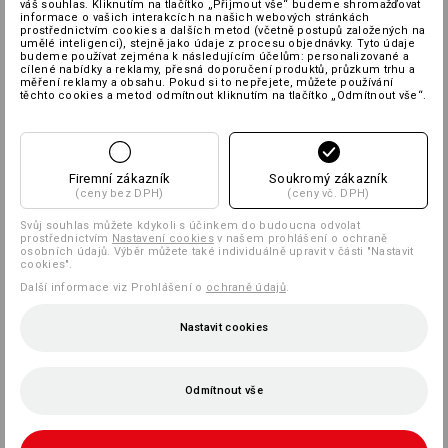
váš souhlas. Kliknutím na tlačítko „Přijmout vše“ budeme shromažďovat
informace o vašich interakcích na našich webových stránkách
prostřednictvím cookies a dalších metod (včetně postupů založených na
umělé inteligenci), stejně jako údaje z procesu objednávky. Tyto údaje
budeme používat zejména k následujícím účelům: personalizované a
cílené nabídky a reklamy, přesná doporučení produktů, průzkum trhu a
měření reklamy a obsahu. Pokud si to nepřejete, můžete používání
těchto cookies a metod odmítnout kliknutím na tlačítko „Odmítnout vše“.
Firemní zákazník
Soukromý zákazník
(ceny bez DPH)
(ceny vč. DPH)
Svůj souhlas můžete kdykoli s účinkem do budoucna odvolat
prostřednictvím
Nastavení cookies
v našem prohlášení o ochraně
osobních údajů. Výběr můžete také individuálně upravit v části "Nastavit
cookies".
Další informace viz Prohlášení o
ochraně údajů
.
Nastavit cookies
Odmítnout vše