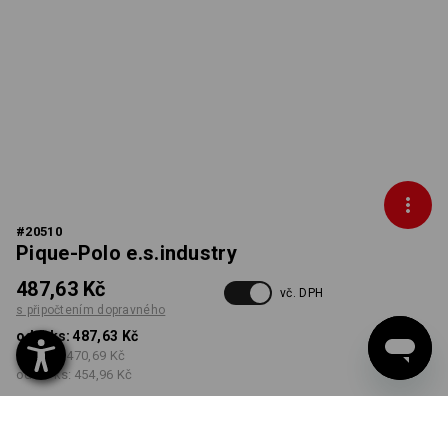
#
20510
Pique-Polo e.s.industry
487,63 Kč
vč. DPH
s připočtením dopravného
od 1 ks:
487,63 Kč
od 5 ks:
470,69 Kč
od 30 ks:
454,96 Kč
Dodací lhůta cca 3-5
pracovních dnů