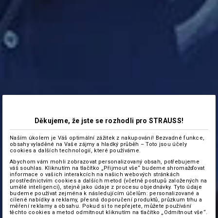
Děkujeme, že jste se rozhodli pro STRAUSS!
Naším úkolem je Váš optimální zážitek z nakupování! Bezvadné funkce,
obsahy vyladěné na Vaše zájmy a hladký průběh – Toto jsou účely
cookies a dalších technologií, které používáme.
Abychom vám mohli zobrazovat personalizovaný obsah, potřebujeme
váš souhlas. Kliknutím na tlačítko „Přijmout vše“ budeme shromažďovat
informace o vašich interakcích na našich webových stránkách
prostřednictvím cookies a dalších metod (včetně postupů založených na
umělé inteligenci), stejně jako údaje z procesu objednávky. Tyto údaje
budeme používat zejména k následujícím účelům: personalizované a
cílené nabídky a reklamy, přesná doporučení produktů, průzkum trhu a
měření reklamy a obsahu. Pokud si to nepřejete, můžete používání
těchto cookies a metod odmítnout kliknutím na tlačítko „Odmítnout vše“.