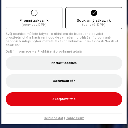
Firemní zákazník
Soukromý zákazník
(ceny bez DPH)
(ceny vč. DPH)
Svůj souhlas můžete kdykoli s účinkem do budoucna odvolat
prostřednictvím
Nastavení cookies
v našem prohlášení o ochraně
osobních údajů. Výběr můžete také individuálně upravit v části "Nastavit
cookies".
Další informace viz Prohlášení o
ochraně údajů
.
Nastavit cookies
Odmítnout vše
Akceptovat vše
Ochraně dat
|
Impressum