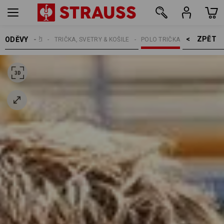
ZPĚT    >
ODĚVY
MUŽI
TRIČKA, SVETRY & KOŠILE
POLO TRIČKA