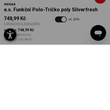
#
89268
e.s. Funkční Polo-Tričko poly Silverfresh
748,99 Kč
vč. DPH
s připočtením dopravného
od 1 ks:
748,99 Kč
od 3 ks:
683,65 Kč
od 10 ks:
650,98 Kč
Dodací lhůta cca 3-5
pracovních dnů
BARVA
VELIKOST
S
vybrat
vybrat
modrá chrpa / černá
Množstevní sleva
od 1 ks
od 3 ks
od 10 ks
Sleva :
Sleva :
Sleva :