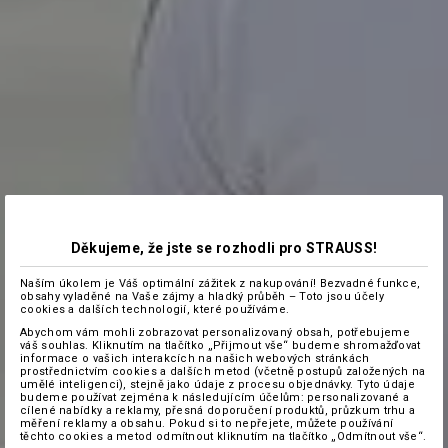
Děkujeme, že jste se rozhodli pro STRAUSS!
Naším úkolem je Váš optimální zážitek z nakupování! Bezvadné funkce,
obsahy vyladěné na Vaše zájmy a hladký průběh – Toto jsou účely
cookies a dalších technologií, které používáme.
Abychom vám mohli zobrazovat personalizovaný obsah, potřebujeme
váš souhlas. Kliknutím na tlačítko „Přijmout vše“ budeme shromažďovat
informace o vašich interakcích na našich webových stránkách
prostřednictvím cookies a dalších metod (včetně postupů založených na
umělé inteligenci), stejně jako údaje z procesu objednávky. Tyto údaje
budeme používat zejména k následujícím účelům: personalizované a
cílené nabídky a reklamy, přesná doporučení produktů, průzkum trhu a
měření reklamy a obsahu. Pokud si to nepřejete, můžete používání
těchto cookies a metod odmítnout kliknutím na tlačítko „Odmítnout vše“.