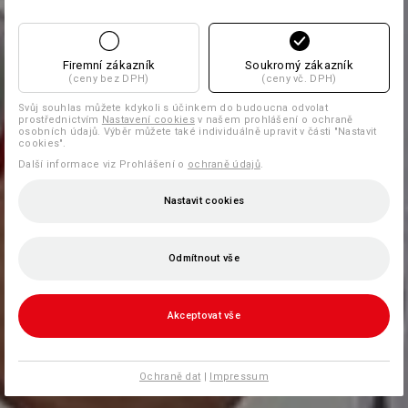
Firemní zákazník
Soukromý zákazník
(ceny bez DPH)
(ceny vč. DPH)
Svůj souhlas můžete kdykoli s účinkem do budoucna odvolat
prostřednictvím
Nastavení cookies
v našem prohlášení o ochraně
osobních údajů. Výběr můžete také individuálně upravit v části "Nastavit
cookies".
Další informace viz Prohlášení o
ochraně údajů
.
Nastavit cookies
Odmítnout vše
Akceptovat vše
Ochraně dat
|
Impressum