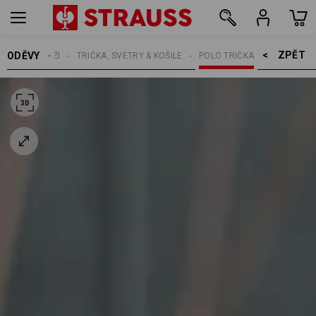
ZPĚT    >
ODĚVY
MUŽI
TRIČKA, SVETRY & KOŠILE
POLO TRIČKA