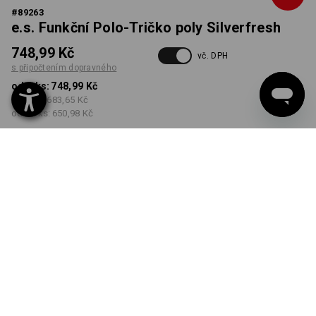
#
89263
e.s. Funkční Polo-Tričko poly Silverfresh
748,99 Kč
vč. DPH
s připočtením dopravného
od 1 ks:
748,99 Kč
od 3 ks:
683,65 Kč
od 10 ks:
650,98 Kč
Dodací lhůta cca 3-5
pracovních dnů
BARVA
VELIKOST
S
vybrat
vybrat
bílá / cement
Množstevní sleva
od 1 ks
od 3 ks
od 10 ks
Sleva :
Sleva :
Sleva :