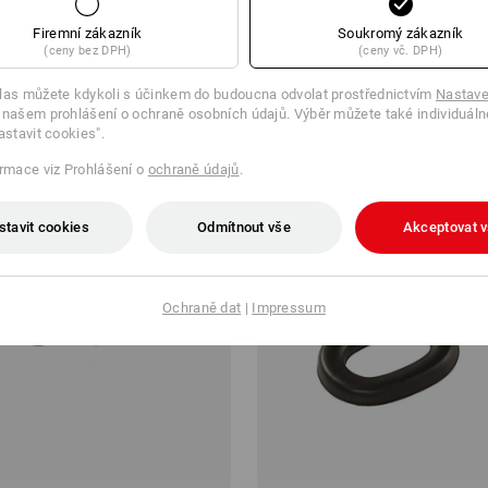
10 ks
1
varianta
(vč. DPH) od 3 balení
Firemní zákazník
Soukromý zákazník
(ceny bez DPH)
(ceny vč. DPH)
las můžete kdykoli s účinkem do budoucna odvolat prostřednictvím
Nastave
 našem prohlášení o ochraně osobních údajů. Výběr můžete také individuáln
astavit cookies".
ormace viz Prohlášení o
ochraně údajů
.
stavit cookies
Odmítnout vše
Akceptovat 
Ochraně dat
|
Impressum