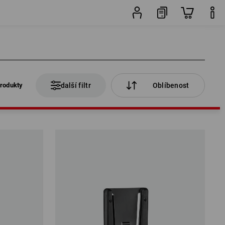
rodukty
další filtr
Oblíbenost
rodukty
další filtr
Oblíbenost