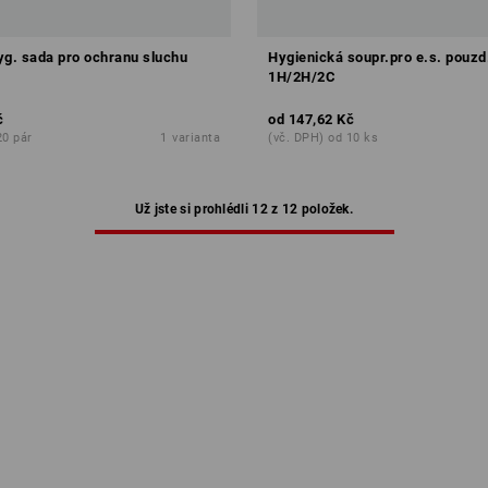
yg. sada pro ochranu sluchu
Hygienická soupr.pro e.s. pouzd
1H/2H/2C
č
od
147,62 Kč
20 pár
1
varianta
(vč. DPH) od 10 ks
Už jste si prohlédli 12 z 12 položek.