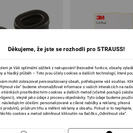
Děkujeme, že jste se rozhodli pro STRAUSS!
lem je Váš optimální zážitek z nakupování! Bezvadné funkce, obsahy vylad
y a hladký průběh – Toto jsou účely cookies a dalších technologií, které po
ám mohli zobrazovat personalizovaný obsah, potřebujeme váš souhlas. Kli
„Přijmout vše“ budeme shromažďovat informace o vašich interakcích na naši
stránkách prostřednictvím cookies a dalších metod (včetně postupů založ
eligenci), stejně jako údaje z procesu objednávky. Tyto údaje budeme použív
 následujícím účelům: personalizované a cílené nabídky a reklamy, přesná
í produktů, průzkum trhu a měření reklamy a obsahu. Pokud si to nepřejete
 těchto cookies a metod odmítnout kliknutím na tlačítko „Odmítnout vše“.
souprava pro e.s.
3M Náhradní špunty E.A.R.-Cap
sluchu 3H
č
od
520,30 Kč