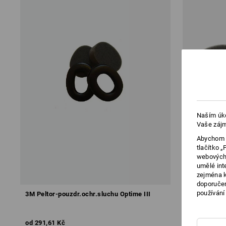
Naším úko
Vaše zájm
Abychom v
tlačítko 
webových 
umělé int
zejména k
doporučen
používání
3M Peltor-pouzdr.ochr.sluchu Optime III
Hygienická 
pouzd.ochr.
od
291,61 Kč
od
147,62 K