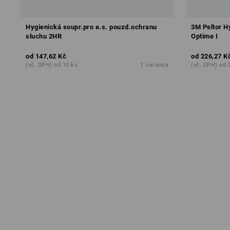
Hygienická soupr.pro e.s. pouzd.ochranu
3M Peltor H
sluchu 2HR
Optime I
od
147,62 Kč
od
226,27 K
(vč. DPH) od 10 ks
1
varianta
(vč. DPH) od 