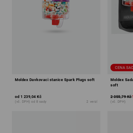
CENA SAD
Moldex Davkovaci stanice Spark Plugs soft
Moldex Sada
soft
od
1 239,04 Kč
2 055,79 Kč
(vč. DPH) od 8 sady
2
verzí
(vč. DPH)