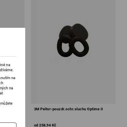
ěné na
užíváme.
knutím na
ch
ených na
at
, můžete
s
3M Peltor-pouzdr.ochr.sluchu Optime II
od
258,94 Kč