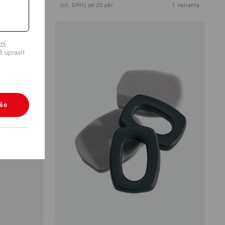
1
varianta
(vč. DPH) od 20 pár
1
varianta
ní
ě upravit
vše