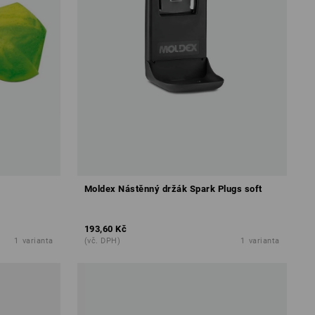
Moldex Nástěnný držák Spark Plugs soft
193,60 Kč
1
varianta
(vč. DPH)
1
varianta