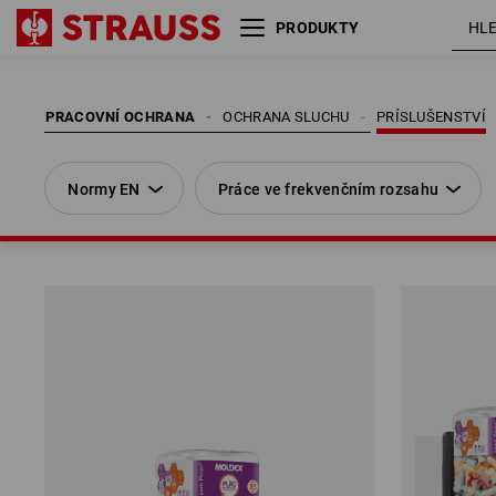
PRODUKTY
Normy EN
Práce ve frekvenčním rozsahu
PRACOVNÍ OCHRANA
OCHRANA SLUCHU
PRÍSLUŠENSTVÍ
Normy EN
Práce ve frekvenčním rozsahu