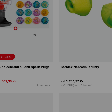
Y -31%
 na ochranu sluchu Spark Plugs
Moldex Náhradní špunty
1 402,39 Kč
od
1 206,37 Kč
1
varianta
(vč. DPH) od 10 balení