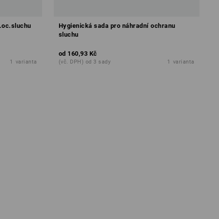
.oc.sluchu
Hygienická sada pro náhradní ochranu
sluchu
od
160,93 Kč
1
varianta
(vč. DPH) od 3 sady
1
varianta