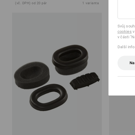
(vč. DPH) od 20 pár
1
varianta
(vč. DPH) od 
Svůj souh
cookies
v
v části "N
Další inf
Na