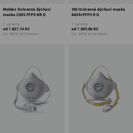
Moldex Ochranná dýchací
3M Ochranná dýchací maska
maska 2505 FFP3 NR D
8835+FFP3 R D
1
varianta
1
varianta
od
1 827,10 Kč
od
1 289,86 Kč
(vč. DPH) od 24 balení
(vč. DPH) od 20 balení