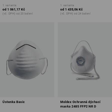
1
varianta
1
varianta
od
1 061,17 Kč
od
1 435,06 Kč
(vč. DPH) od 20 balení
(vč. DPH) od 24 balení
Ústenka Basic
Moldex Ochranná dýchací
maska 2485 FFP2 NR D