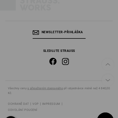
NEWSLETTER-PŘIHLÁŠKA
SLEDUJTE STRAUSS
Všechny ceny
s připočtením dopravného
při objednávce méně než 4 840,00
Kč.
OCHRANĚ DAT
VOP
IMPRESSUM
ODVOLÁNÍ POUCENÍ