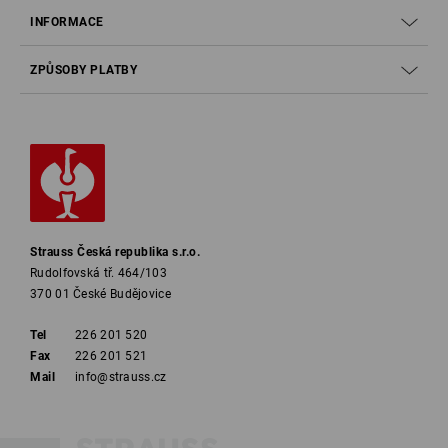
INFORMACE
ZPŮSOBY PLATBY
Strauss Česká republika s.r.o.
Rudolfovská tř. 464/103
370 01 České Budějovice
Tel
226 201 520
Fax
226 201 521
Mail
info@strauss.cz