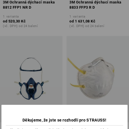
3M Ochranná dýchací maska
3M Ochranná dýchací maska
8812 FFP1 NR D
8833 FFP3 R D
1
varianta
1
varianta
od
520,30 Kč
od
1 631,08 Kč
(vč. DPH) od 24 balení
(vč. DPH) od 24 balení
Děkujeme, že jste se rozhodli pro STRAUSS!
3M Maska na stříkání barev
3M Ochranná dýchací maska