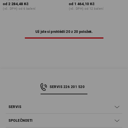
od
2 284,48 Kč
od
1 464,10 Kč
(vč. DPH) od 6 balení
(vč. DPH) od 12 balení
Už jste si prohlédli 20 z 20 položek.
SERVIS 226 201 520
SERVIS
SPOLEČNOSTI