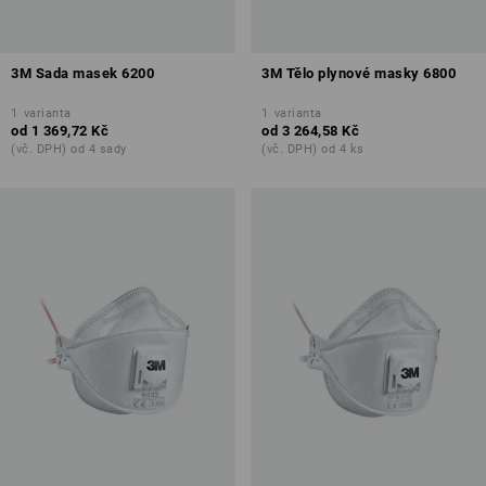
3M Sada masek 6200
3M Tělo plynové masky 6800
1
varianta
1
varianta
od
1 369,72 Kč
od
3 264,58 Kč
(vč. DPH) od 4 sady
(vč. DPH) od 4 ks