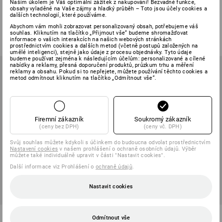
Naším úkolem je Váš optimální zážitek z nakupování! Bezvadné funkce,
4255 FFA2P3 R D
8710 E FFP1 NR D
obsahy vyladěné na Vaše zájmy a hladký průběh – Toto jsou účely cookies a
dalších technologií, které používáme.
1
varianta
1
varianta
Abychom vám mohli zobrazovat personalizovaný obsah, potřebujeme váš
od
751,41 Kč
od
647,35 Kč
souhlas. Kliknutím na tlačítko „Přijmout vše“ budeme shromažďovat
(vč. DPH) od 50 ks
(vč. DPH) od 24 balení
informace o vašich interakcích na našich webových stránkách
prostřednictvím cookies a dalších metod (včetně postupů založených na
umělé inteligenci), stejně jako údaje z procesu objednávky. Tyto údaje
budeme používat zejména k následujícím účelům: personalizované a cílené
nabídky a reklamy, přesná doporučení produktů, průzkum trhu a měření
reklamy a obsahu. Pokud si to nepřejete, můžete používání těchto cookies a
metod odmítnout kliknutím na tlačítko „Odmítnout vše“.
Firemní zákazník
Soukromý zákazník
(ceny bez DPH)
(ceny vč. DPH)
Svůj souhlas můžete kdykoli s účinkem do budoucna odvolat prostřednictvím
Nastavení cookies
v našem prohlášení o ochraně osobních údajů. Výběr
můžete také individuálně upravit v části "Nastavit cookies".
Další informace viz Prohlášení o
ochraně údajů
.
Nastavit cookies
Moldex Ochranná dýchací
3M těleso polomasky 6200
Odmítnout vše