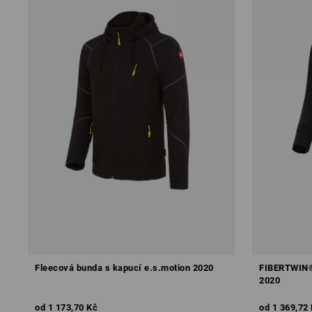
Fleecová bunda s kapucí e.s.motion 2020
FIBERTWIN® 
2020
od
1 173,70 Kč
od
1 369,72