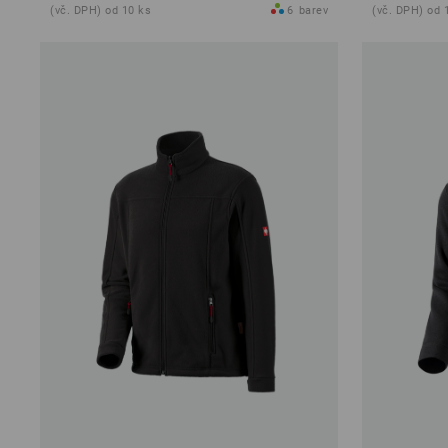
(vč. DPH) od 10 ks
6
barev
(vč. DPH) od 