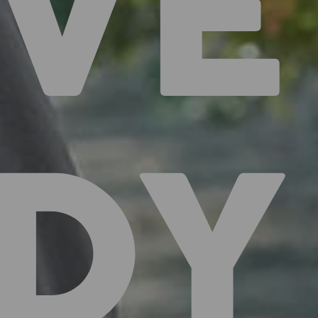
VÉ
DY