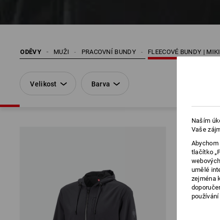
ODĚVY
MUŽI
PRACOVNÍ BUNDY
FLEECOVÉ BUNDY | MIK
Velikost
Barva
Naším úko
Vaše zájm
Abychom v
tlačítko 
webových 
umělé int
zejména k
doporučen
používání