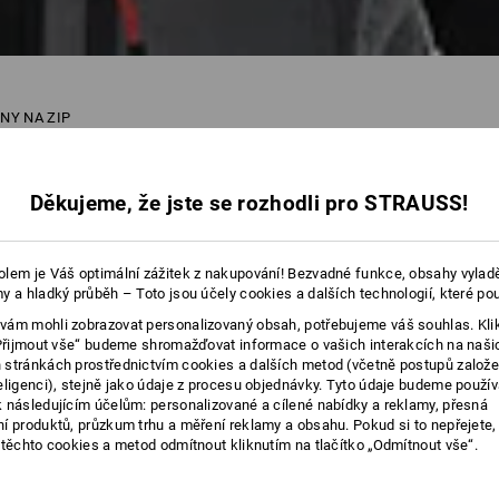
INY NA ZIP
28 Produkty
další filtr
Děkujeme, že jste se rozhodli pro STRAUSS!
lem je Váš optimální zážitek z nakupování! Bezvadné funkce, obsahy vylad
y a hladký průběh – Toto jsou účely cookies a dalších technologií, které po
ám mohli zobrazovat personalizovaný obsah, potřebujeme váš souhlas. Kli
„Přijmout vše“ budeme shromažďovat informace o vašich interakcích na naši
stránkách prostřednictvím cookies a dalších metod (včetně postupů založ
eligenci), stejně jako údaje z procesu objednávky. Tyto údaje budeme použív
 následujícím účelům: personalizované a cílené nabídky a reklamy, přesná
í produktů, průzkum trhu a měření reklamy a obsahu. Pokud si to nepřejete
 těchto cookies a metod odmítnout kliknutím na tlačítko „Odmítnout vše“.