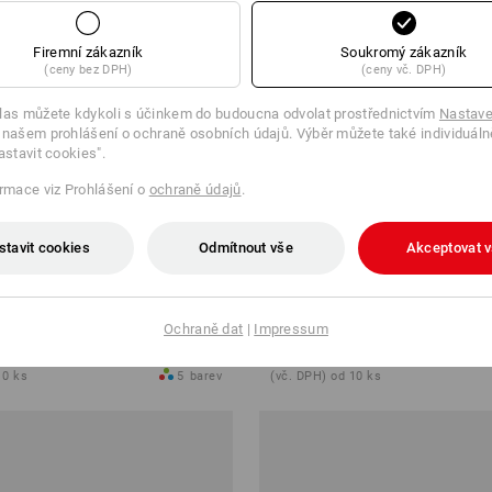
Firemní zákazník
Soukromý zákazník
(ceny bez DPH)
(ceny vč. DPH)
las můžete kdykoli s účinkem do budoucna odvolat prostřednictvím
Nastave
 našem prohlášení o ochraně osobních údajů. Výběr můžete také individuáln
astavit cookies".
ormace viz Prohlášení o
ochraně údajů
.
stavit cookies
Odmítnout vše
Akceptovat 
ll e.s.dynashield
Microfleecová bunda dryplexx®
Ochraně dat
|
Impressum
 Kč
od
683,65 Kč
10 ks
5
barev
(vč. DPH) od 10 ks