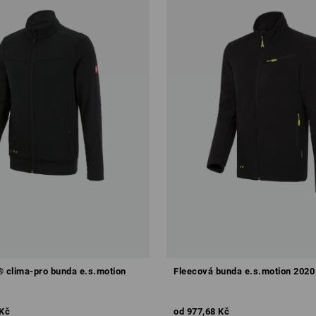
clima-pro bunda e.s.motion
Fleecová bunda e.s.motion 2020
 Kč
od
977,68 Kč