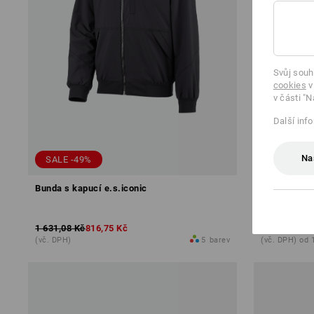
Svůj souh
cookies
v
v části "N
Další inf
Na
SALE -49%
Bunda s kapucí e.s.iconic
Bunda isoce
1 631,08 Kč
816,75 Kč
od
1 402,39
(vč. DPH)
5
barev
(vč. DPH) od 