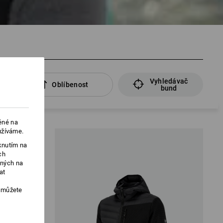
Vyhledávač
Oblíbenost
bund
ěné na
užíváme.
knutím na
ch
ených na
at
, můžete