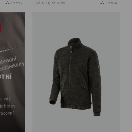
7
barev
(vč. DPH) od 10 ks
1
barva
STNÍ
 a váš
 je hotov
racovní