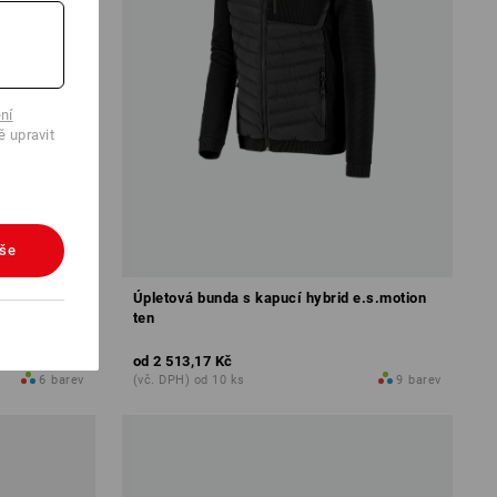
ní
ě upravit
vše
 micro
Úpletová bunda s kapucí hybrid e.s.motion
ten
od
2 513,17 Kč
6
barev
(vč. DPH) od 10 ks
9
barev