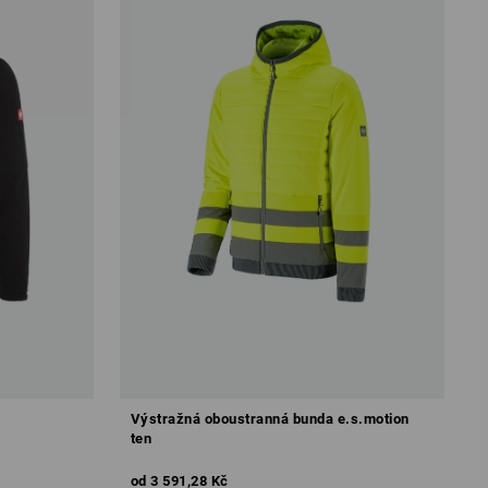
Výstražná oboustranná bunda e.s.motion
ten
od
3 591,28 Kč