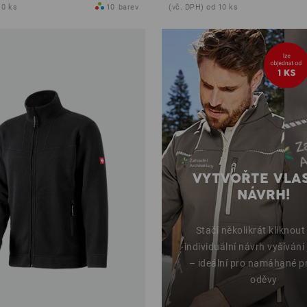
10 ks
10
barev
(vč. DPH) od 10 ks
VYTVOŘTE VLA
NÁVRH!
Stačí několikrát kliknout
individuální návrh vyšívání
– ideální pro namáhané p
oděvy