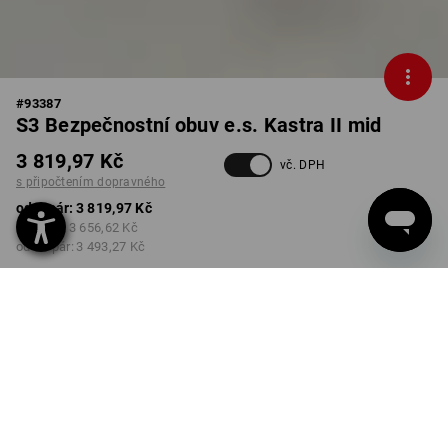
#
93387
S3 Bezpečnostní obuv e.s. Kastra II mid
3 819,97 Kč
vč. DPH
s připočtením dopravného
od 1 pár:
3 819,97 Kč
od 3 pár:
3 656,62 Kč
od 10 pár:
3 493,27 Kč
Dodací lhůta cca 3-5
pracovních dnů
BARVA
VELIKOST
40
vybrat
vybrat
modrá chrpa / výstražná žlutá