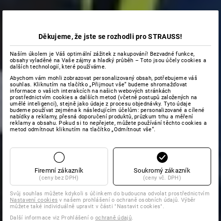
Děkujeme, že jste se rozhodli pro STRAUSS!
Naším úkolem je Váš optimální zážitek z nakupování! Bezvadné funkce,
obsahy vyladěné na Vaše zájmy a hladký průběh – Toto jsou účely cookies a
dalších technologií, které používáme.
Abychom vám mohli zobrazovat personalizovaný obsah, potřebujeme váš
souhlas. Kliknutím na tlačítko „Přijmout vše“ budeme shromažďovat
informace o vašich interakcích na našich webových stránkách
prostřednictvím cookies a dalších metod (včetně postupů založených na
umělé inteligenci), stejně jako údaje z procesu objednávky. Tyto údaje
budeme používat zejména k následujícím účelům: personalizované a cílené
nabídky a reklamy, přesná doporučení produktů, průzkum trhu a měření
reklamy a obsahu. Pokud si to nepřejete, můžete používání těchto cookies a
metod odmítnout kliknutím na tlačítko „Odmítnout vše“.
Firemní zákazník
Soukromý zákazník
(ceny bez DPH)
(ceny vč. DPH)
Svůj souhlas můžete kdykoli s účinkem do budoucna odvolat prostřednictvím
Nastavení cookies
v našem prohlášení o ochraně osobních údajů. Výběr
můžete také individuálně upravit v části "Nastavit cookies".
Další informace viz Prohlášení o
ochraně údajů
.