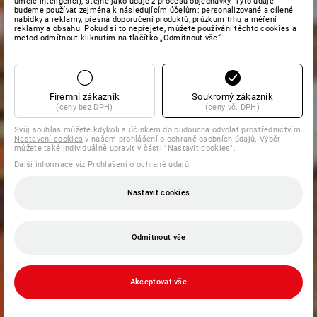
umělé inteligenci), stejně jako údaje z procesu objednávky. Tyto údaje
budeme používat zejména k následujícím účelům: personalizované a cílené
nabídky a reklamy, přesná doporučení produktů, průzkum trhu a měření
reklamy a obsahu. Pokud si to nepřejete, můžete používání těchto cookies a
metod odmítnout kliknutím na tlačítko „Odmítnout vše“.
Firemní zákazník
Soukromý zákazník
(ceny bez DPH)
(ceny vč. DPH)
Svůj souhlas můžete kdykoli s účinkem do budoucna odvolat prostřednictvím
Nastavení cookies
v našem prohlášení o ochraně osobních údajů. Výběr
můžete také individuálně upravit v části "Nastavit cookies".
Další informace viz Prohlášení o
ochraně údajů
.
Nastavit cookies
Odmítnout vše
Akceptovat vše