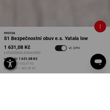
#
93126
S1 Bezpečnostní obuv e.s. Yatala low
1 631,08 Kč
vč. DPH
s připočtením dopravného
od 1 pár:
1 631,08 Kč
od 3 pár:
1 533,07 Kč
od 10 pár:
1 402,39 Kč
Dodací lhůta cca 3-5
pracovních dnů
BARVA
VELIKOST
41
vybrat
vybrat