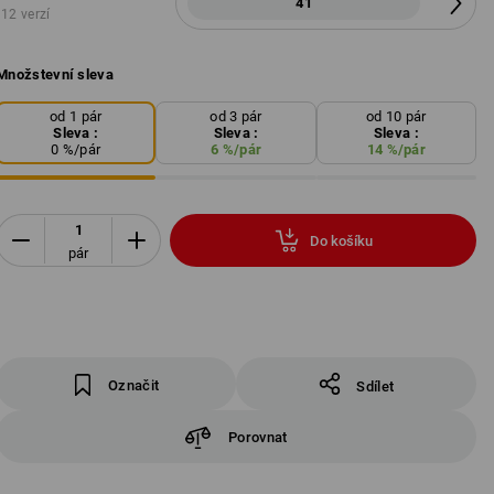
41
12 verzí
Množstevní sleva
od 1 pár
od 3 pár
od 10 pár
Sleva :
Sleva :
Sleva :
0
%/
pár
6
%/
pár
14
%/
pár
Do košíku
pár
Označit
Sdílet
Porovnat