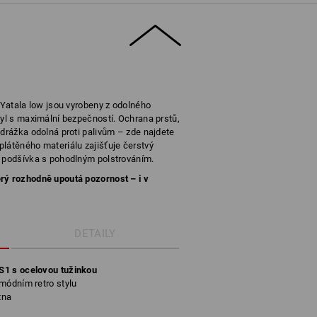
. Yatala low jsou vyrobeny z odolného
tyl s maximální bezpečností. Ochrana prstů,
odrážka odolná proti palivům – zde najdete
látěného materiálu zajišťuje čerstvý
í podšívka s pohodlným polstrováním.
rý rozhodně upoutá pozornost – i v
DETAILY
S1 s ocelovou tužinkou
módním retro stylu
tna