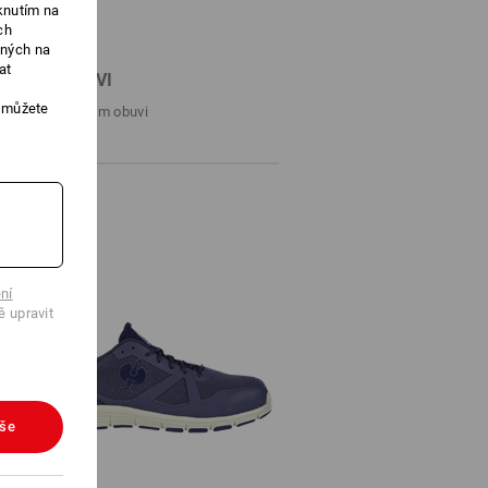
knutím na
ch
ených na
at
DÁVAČ OBUVI
, můžete
cích k perfektním obuvi
ní
ě upravit
vše