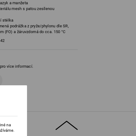
jazyk a manžeta
teriálu mesh s patou zesílenou
í stélka
umená podrážka z pryže/phylonu dle SR,
vům (FO) a žáruvzdorná do cca. 150 °C
42
 pro více informací.
ěné na
užíváme.