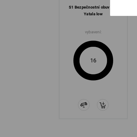
S1 Bezpečnostní obuv e.s.
Yatala low
vybavení:
16