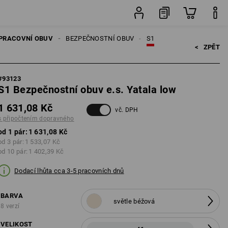
pravného
pár
PRACOVNÍ OBUV
BEZPEČNOSTNÍ OBUV
S1
<   
ZPĚT
#
93123
S1 Bezpečnostní obuv e.s. Yatala low
1 631,08 Kč
vč. DPH
s připočtením dopravného
od 1 pár:
1 631,08 Kč
od 3 pár:
1 533,07 Kč
od 10 pár:
1 402,39 Kč
Dodací lhůta cca 3-5 pracovních dnů
BARVA
světle béžová
8 verzí
VELIKOST