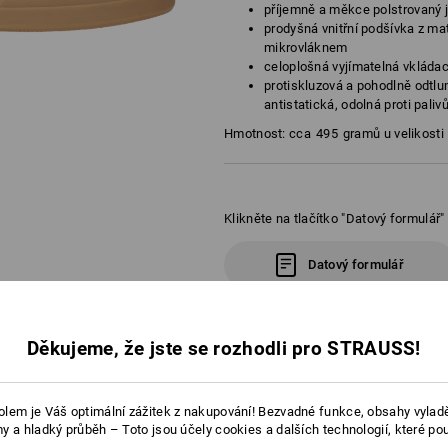
příjemně a měkce polstrovaný 
prodyšná vnitřní podšívka z ma
mikrovláknem
celoplošná vyjímatelná vkládac
protiskluzová a pohodlně odtl
antistatická, odolná proti pali
Hmotnost: cca
495
gramů u velikosti
Klikněte na tlačítko "Datový formulář"
Datový formulář
Děkujeme, že jste se rozhodli pro STRAUSS!
PORADENSTVÍ
lem je Váš optimální zážitek z nakupování! Bezvadné funkce, obsahy vylad
y a hladký průběh – Toto jsou účely cookies a dalších technologií, které po