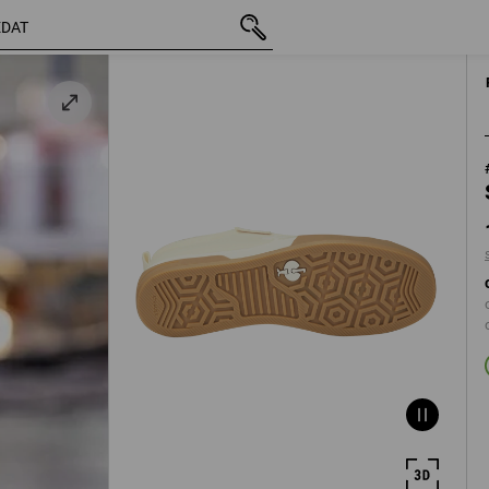
vč. DPH
1 631,08 Kč
41
s připočtením do