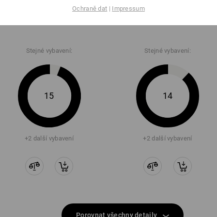
Ochraně dat
|
Impressum
S1 Bezpečnostní obuv Strauss.​
S1 Bezpečnostní obuv Strauss.​
1004 low
1004 mid
Stejné vybavení:
Stejné vybavení:
15
14
+2 další vybavení
+2 další vybavení
Porovnat všechny detaily