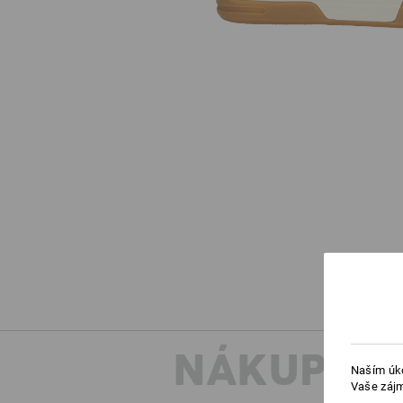
NÁKUPNÍ 
Naším úko
Vaše zájm