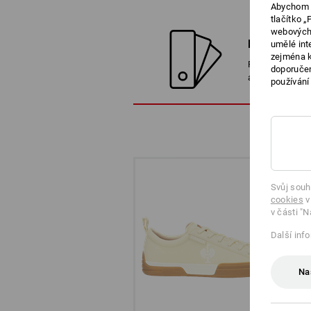
Abychom v
tlačítko 
webových 
NAJÍT ALT
umělé int
zejména k
Porovnejte aktu
doporučen
alternativami
používání
Svůj souh
cookies
v
v části "N
Další inf
Na