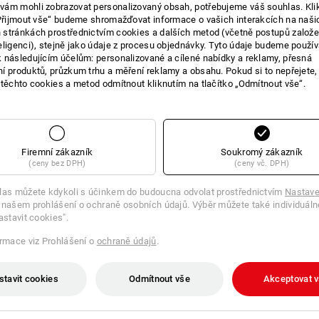
ám mohli zobrazovat personalizovaný obsah, potřebujeme váš souhlas. Kli
„Přijmout vše“ budeme shromažďovat informace o vašich interakcích na naši
stránkách prostřednictvím cookies a dalších metod (včetně postupů založ
ERNATIVY
eligenci), stejně jako údaje z procesu objednávky. Tyto údaje budeme použív
VYHLE
 následujícím účelům: personalizované a cílené nabídky a reklamy, přesná
ální výrobek s nejlepšími
í produktů, průzkum trhu a měření reklamy a obsahu. Pokud si to nepřejete
Ve 3 kro
 těchto cookies a metod odmítnout kliknutím na tlačítko „Odmítnout vše“.
Firemní zákazník
Soukromý zákazník
(ceny bez DPH)
(ceny vč. DPH)
las můžete kdykoli s účinkem do budoucna odvolat prostřednictvím
Nastave
 našem prohlášení o ochraně osobních údajů. Výběr můžete také individuáln
astavit cookies".
ormace viz Prohlášení o
ochraně údajů
.
stavit cookies
Odmítnout vše
Akceptovat 