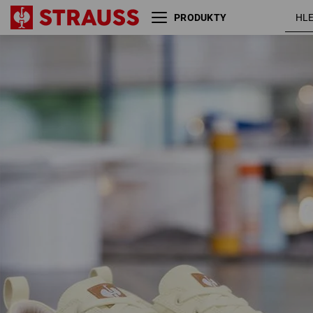
PRODUKTY
S1 Bezpečnostní obuv e.s.
světle
Yatala low
béžová