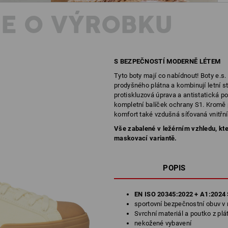
E O VÝROBKU
S BEZPEČNOSTÍ MODERNĚ LÉTEM
Tyto boty mají co nabídnout! Boty e.s
prodyšného plátna a kombinují letní s
protiskluzová úprava a antistatická p
kompletní balíček ochrany S1. Kromě p
komfort také vzdušná síťovaná vnitřn
Vše zabalené v ležérním vzhledu, kte
maskovací variantě.
POPIS
EN ISO 20345:2022 + A1:2024 
sportovní bezpečnostní obuv v 
Svrchní materiál a poutko z plá
nekožené vybavení