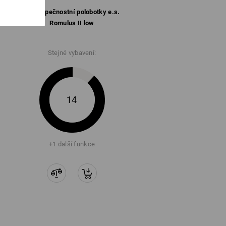
S1 Bezpečnostní polobotky e.s.
Romulus II low
Stejné vybavení:
14
+1 další funkce