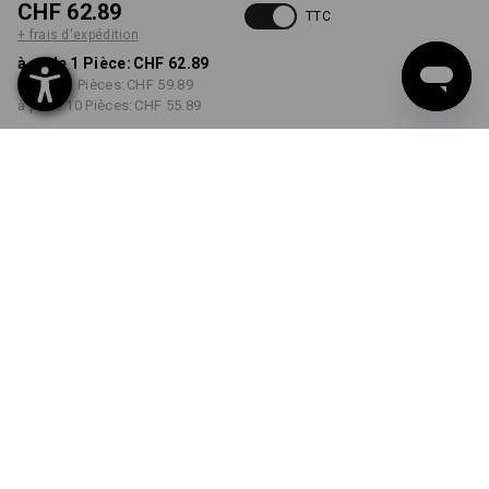
CHF 62.89
TTC
+ frais d'expédition
à p. de 1 Pièce:
CHF 62.89
à p. de 3 Pièces:
CHF 59.89
à p. de 10 Pièces:
CHF 55.89
Délai de livraison est d'env.
3 à 5 jours ouvrables
COULEUR
TAILLE
XS
choisir
choisir
blanc
Remise sur quantité
à p. de 1 Pièce
à p. de 3 Pièces
à p. de 10 Pièces
Économies:
Économies:
Économies:
0
%/
Pièce
5
%/
Pièces
11
%/
Pièces