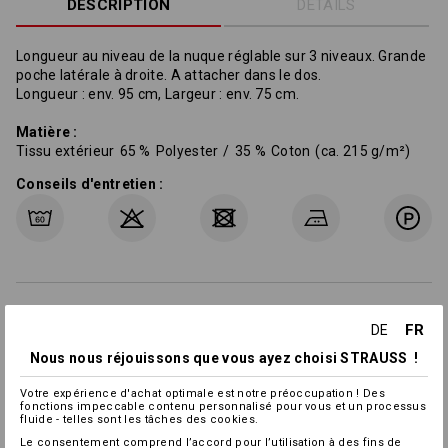
DESCRIPTION
DÉTAILS
Longueur au niveau de la nuque réglable sur 3 niveaux. Grande
poche latérale à droite. A attacher dans le dos.
Longueur : env. 95 cm, Largeur : env. 75 cm.
Matière :
Tissu extérieur
65
%
Polyester
/
35
%
Coton
(ca. 215 g/m²)
Conseils d'entretien :
Informations sur le fabricant:
Bernhard Leiber KG |
FR
DE
Kreuzkamp 4 | DE 49688 Lastrup | info@leiber.de
Nous nous réjouissons que vous ayez choisi STRAUSS !
Votre expérience d'achat optimale est notre préoccupation ! Des
fonctions impeccable contenu personnalisé pour vous et un processus
fluide - telles sont les tâches des cookies.
Personnalisation :
Le consentement comprend l’accord pour l’utilisation à des fins de