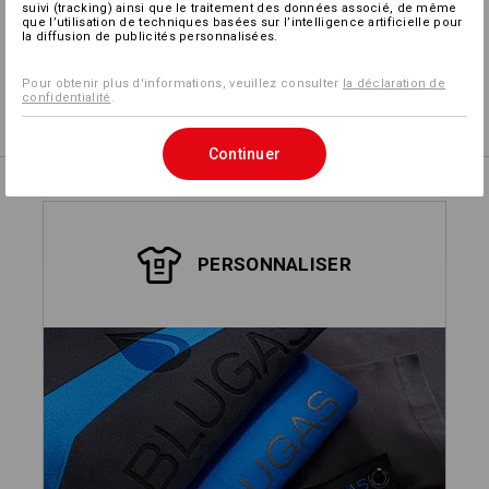
suivi (tracking) ainsi que le traitement des données associé, de même
Concevoir soi-même
que l’utilisation de techniques basées sur l’intelligence artificielle pour
la diffusion de publicités personnalisées.
Pour obtenir plus d'informations, veuillez consulter
la déclaration de
Service de logos
confidentialité
.
Continuer
PERSONNALISER