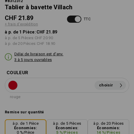
#
8312312
Tablier à bavette Villach
CHF 21.89
TTC
+ frais d'expédition
à p. de 1 Pièce:
CHF 21.89
à p. de 5 Pièces:
CHF 20.90
à p. de 20 Pièces:
CHF 18.90
Délai de livraison est d'env.
3 à 5 jours ouvrables
COULEUR
choisir
rouge
Remise sur quantité
à p. de 1 Pièce
à p. de 5 Pièces
à p. de 20 Pièces
Économies:
Économies:
Économies:
0
%/
Pièce
5
%/
Pièces
14
%/
Pièces