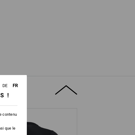
FR
DE
SS !
le contenu
si que le