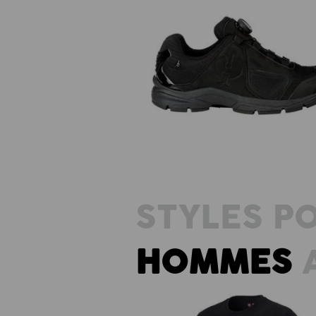
O2 Chaussures de travail e.s. Minka
STYLES P
HOMMES
A