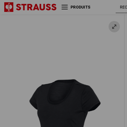
PRODUITS
e.s. T-shirt Merino light,
noir
femmes