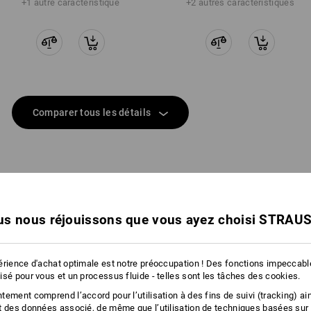
+1 autre caractéristique
+2 autres caractéristiques
Comparer tous les détails
TCH
s nous réjouissons que vous ayez choisi STRAU
érience d'achat optimale est notre préoccupation ! Des fonctions impeccab
isé pour vous et un processus fluide - telles sont les tâches des cookies.
ement comprend l’accord pour l’utilisation à des fins de suivi (tracking) ain
t des données associé, de même que l’utilisation de techniques basées sur