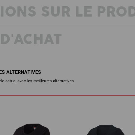
IONS SUR LE PRO
 D'ACHAT
DESCRIPTION
D
T-shirt à col rond léger dans u
En fibres naturelles résistante
Super léger et respirant
Naturellement élastique et hyp
ES ALTERNATIVES
A séchage rapide et anti-odeur
cle actuel avec les meilleures alternatives
Matière :
Tissu extérieur
100
%
Laine
(ca. 200
Conseils d'entretien :
Lavage délicat en machine à 40
Séchage en machine - cycle do
Ne pas nettoyer à sec