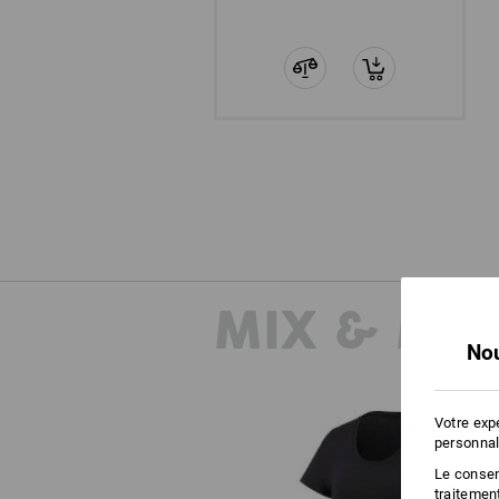
MIX & MA
Nou
Votre exp
personnal
Le consent
traitemen