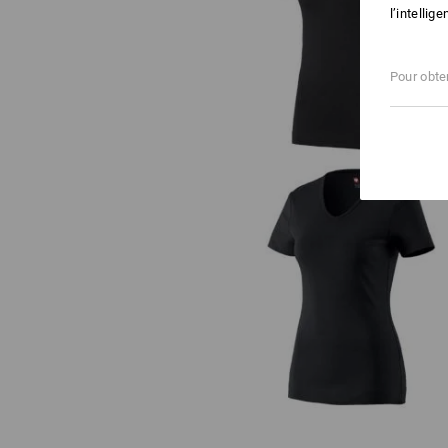
l’intellig
e.s. T-shirt cotton stretch, femm
Pour obten
e.s. T-shirt cotton V-Neck, femm