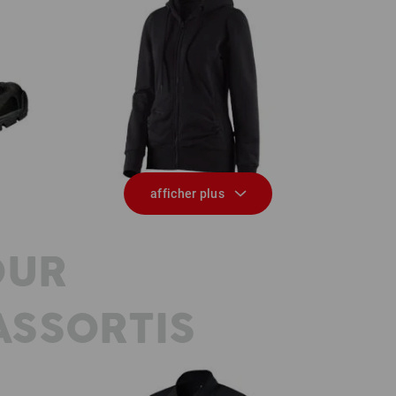
e.s. Hoody sweat zippé poly cotton,
r II
femmes
afficher plus
OUR
SSORTIS