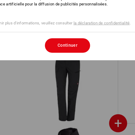
ence artificielle pour la diffusion de publicités personnalisées.
es
e.s. Polo cotton, femmes
ir plus d'informations, veuillez consulter
la déclaration de confidentialité
.
Continuer
e.s. Pantalon de travail pocket,
es
femmes
+