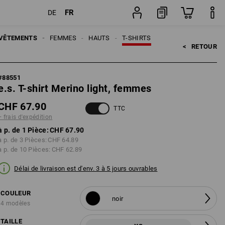
FR
DE
n
Pièce
VÊTEMENTS
FEMMES
HAUTS
T-SHIRTS
<   
RETOUR
#
88551
e.s. T-shirt Merino light, femmes
CHF 67.90
TTC
+ frais d'expédition
à p. de 1 Pièce:
CHF 67.90
à p. de 3 Pièces:
CHF 64.89
à p. de 10 Pièces:
CHF 62.89
Délai de livraison est d'env. 3 à 5 jours ouvrables
COULEUR
noir
4 modèles
TAILLE