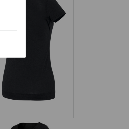
e.s. T-shirt Merino light, femmes