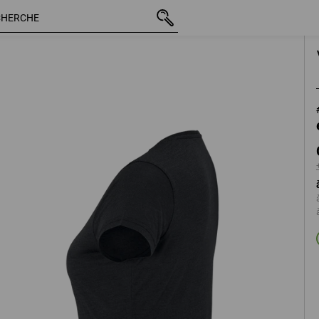
TTC
CHF 67.90
XS
+ frais d'expéditio