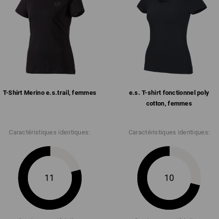
Personnalisation :
Service de logos
T-Shirt Merino e.s.​trail, femmes
e.s. T-shirt fonctionnel poly
cotton, femmes
Caractéristiques identiques:
Caractéristiques identiques:
11
10