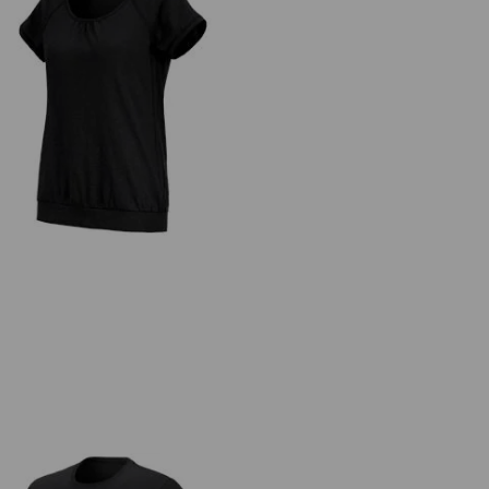
e.s. T-shirt cotton slub, femmes