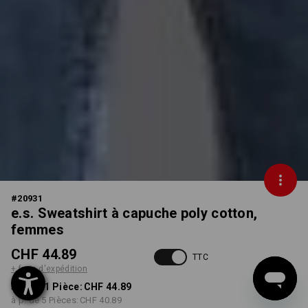
#
20931
e.s. Sweatshirt à capuche poly cotton,
femmes
CHF 44.89
TTC
+ frais d'expédition
à p. de 1 Pièce:
CHF 44.89
à p. de 5 Pièces:
CHF 40.89