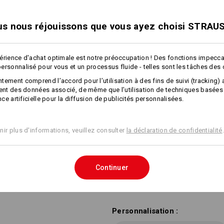
ne rétrécissent pas
, ces serviette
à sa densité, le tissu est extrêmemen
s nous réjouissons que vous ayez choisi STRAU
plaisir ou faites plaisir à vos clients
Dimensions : 140 x 70 cm.
Pour une touche personnelle, nous b
érience d'achat optimale est notre préoccupation ! Des fonctions impecc
le logo de votre entreprise.
ersonnalisé pour vous et un processus fluide - telles sont les tâches des
tement comprend l’accord pour l’utilisation à des fins de suivi (tracking) 
Matière :
ment des données associé, de même que l’utilisation de techniques basées
Tissu extérieur
100
%
Coton
(ca. 540
ence artificielle pour la diffusion de publicités personnalisées.
Conseils d'entretien :
Lavage en machine à 60 °C
nir plus d'informations, veuillez consulter
la déclaration de confidentialité
.
Séchage en machine
Ne pas nettoyer à sec
Continuer
Personnalisation :