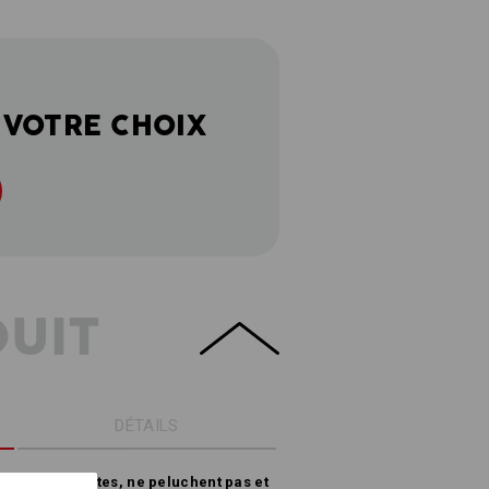
 VOTRE CHOIX
DUIT
DÉTAILS
uces, résistantes, ne peluchent pas et