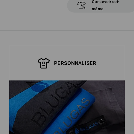
Concevoir soi-
même
PERSONNALISER