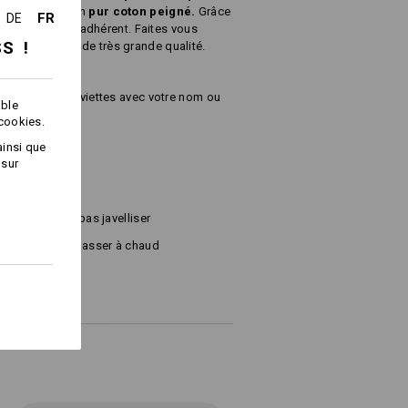
s éponge sont en
pur coton peigné.
Grâce
FR
DE
t absorbant et adhérent. Faites vous
SS !
 avec un produit de très grande qualité.
rodons ces serviettes avec votre nom ou
able
 cookies.
ainsi que
 sur
 g/m²)
Ne pas javelliser
Repasser à chaud