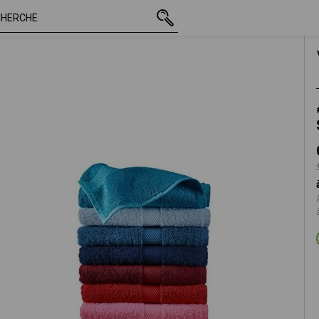
TTC
CHF 23.89
vert mai
+ frais d'expédition