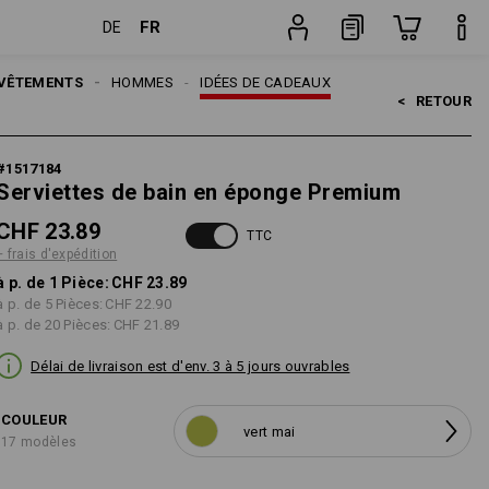
FR
DE
Pièce
VÊTEMENTS
HOMMES
IDÉES DE CADEAUX
<   
RETOUR
#
1517184
Serviettes de bain en éponge Premium
CHF 23.89
TTC
+ frais d'expédition
à p. de 1 Pièce:
CHF 23.89
à p. de 5 Pièces:
CHF 22.90
à p. de 20 Pièces:
CHF 21.89
Délai de livraison est d'env. 3 à 5 jours ouvrables
COULEUR
vert mai
17 modèles