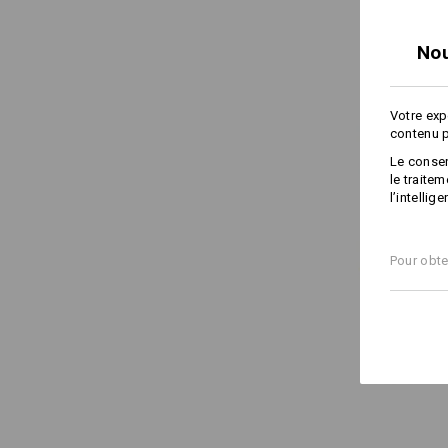
Nou
Votre exp
contenu p
Le consen
le traite
l’intellig
Pour obte