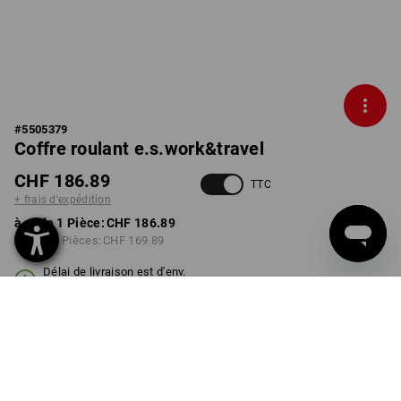
#
5505379
Coffre roulant e.s.work&travel
CHF 186.89
TTC
+ frais d'expédition
à p. de 1 Pièce:
CHF 186.89
à p. de 3 Pièces:
CHF 169.89
Délai de livraison est d'env.
3 à 5 jours ouvrables
COULEUR
choisir
gris basalte / noir