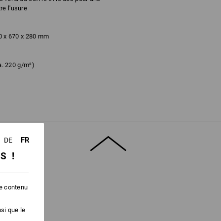
re l'usure
50 x 670 x 280 mm
a. 220 g/m²)
Ne pas javelliser
Ne pas repasser
FR
DE
SS !
le contenu
si que le