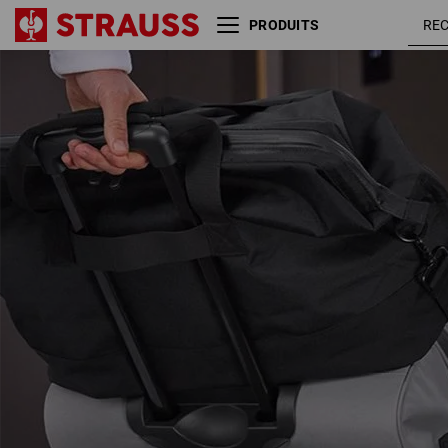
PRODUITS
Coffre roulant e.s.work&travel